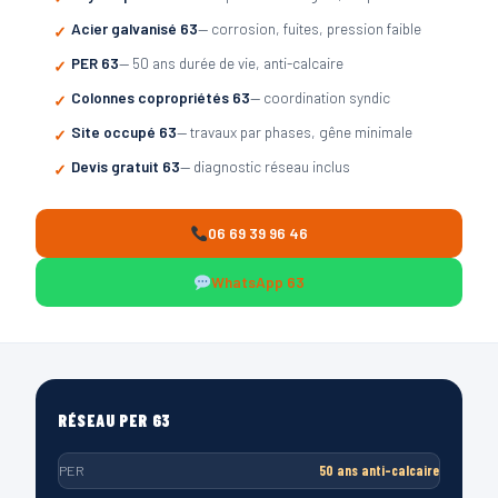
Acier galvanisé 63
— corrosion, fuites, pression faible
PER 63
— 50 ans durée de vie, anti-calcaire
Colonnes copropriétés 63
— coordination syndic
Site occupé 63
— travaux par phases, gêne minimale
Devis gratuit 63
— diagnostic réseau inclus
06 69 39 96 46
WhatsApp 63
RÉSEAU PER 63
PER
50 ans anti-calcaire