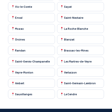
Vic-le-Comte
Sayat
Enval
Saint-Nectaire
Mozac
La Roche-Blanche
Orcines
Blanzat
Randan
Brassac-les-Mines
Saint-Genès-Champanelle
Les Martres-de-Veyre
Veyre-Monton
Vertaizon
Ambert
Saint-Germain-Lembron
Sauxillanges
Le Cendre