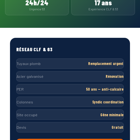
24h/24
17 ans
Urgence 63
Expérience CLF & 63
RÉSEAU CLF & 63
Tuyaux plomb
Remplacement urgent
Acier galvanisé
Rénovation
PER
50 ans — anti-calcaire
Colonnes
Syndic coordination
Site occupé
Gêne minimale
Devis
Gratuit