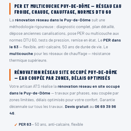
PER ET MULTICOUCHE PUY-DE-DÔME — RÉSEAU EAU
FROIDE, CHAUDE, CHAUFFAGE, NORMES DTU 60
La
rénovation réseau dans le Puy-de-Dôme
suit une
méthodologie rigoureuse : diagnostic complet, plan détaillé,
dépose anciennes canalisations, pose PER ou multicouche aux
normes DTU 60, tests de pression, remise en état. Le
PER dans
le 63
— flexible, anti-calcaire, 50 ans de durée de vie. Le
multicouche
pour les réseaux de chauffage — résistance
thermique supérieure.
RÉNOVATION RÉSEAU SITE OCCUPÉ PUY-DE-DÔME
— EAU COUPÉE PAR ZONES, DÉLAIS OPTIMISÉS
Votre artisan ATS réalise la
rénovation réseau en site occupé
dans le Puy-de-Dôme
— travaux par phases, eau coupée par
zones limitées, délais optimisés pour votre confort. Garantie
décennale sur tous les travaux.
Devis gratuit
au
06 69 39 96
46
.
PER 63
— 50 ans, anti-calcaire, flexible