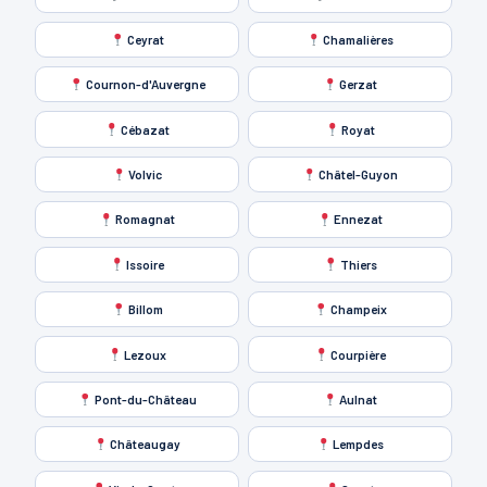
Ceyrat
Chamalières
Cournon-d'Auvergne
Gerzat
Cébazat
Royat
Volvic
Châtel-Guyon
Romagnat
Ennezat
Issoire
Thiers
Billom
Champeix
Lezoux
Courpière
Pont-du-Château
Aulnat
Châteaugay
Lempdes