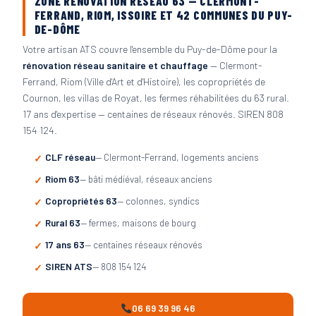
ZONE RÉNOVATION RÉSEAU 63 — CLERMONT-
FERRAND, RIOM, ISSOIRE ET 42 COMMUNES DU PUY-
DE-DÔME
Votre artisan ATS couvre l'ensemble du Puy-de-Dôme pour la
rénovation réseau sanitaire et chauffage
— Clermont-
Ferrand, Riom (Ville d'Art et d'Histoire), les copropriétés de
Cournon, les villas de Royat, les fermes réhabilitées du 63 rural.
17 ans d'expertise — centaines de réseaux rénovés. SIREN 808
154 124.
CLF réseau
— Clermont-Ferrand, logements anciens
Riom 63
— bâti médiéval, réseaux anciens
Copropriétés 63
— colonnes, syndics
Rural 63
— fermes, maisons de bourg
17 ans 63
— centaines réseaux rénovés
SIREN ATS
— 808 154 124
06 69 39 96 46