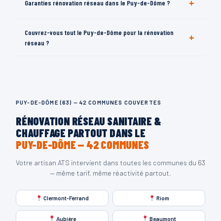
+
Garanties rénovation réseau dans le Puy-de-Dôme ?
extension réseau, ajout radiateurs dans tout le 63. Devis
gratuit.
Garantie décennale sur tous les travaux, normes DTU 60,
Couvrez-vous tout le Puy-de-Dôme pour la rénovation
+
tests pression inclus dans le 63.
réseau ?
Oui — 42 communes du 63. Même expertise partout. Devis
gratuit au 06 69 39 96 46.
PUY-DE-DÔME (63) — 42 COMMUNES COUVERTES
RÉNOVATION RÉSEAU SANITAIRE &
CHAUFFAGE PARTOUT DANS LE
PUY-DE-DÔME — 42 COMMUNES
Votre artisan ATS intervient dans toutes les communes du 63
— même tarif, même réactivité partout.
Clermont-Ferrand
Riom
Aubière
Beaumont