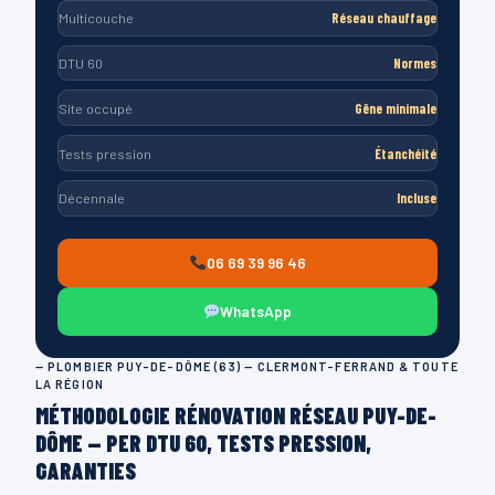
Multicouche
Réseau chauffage
DTU 60
Normes
Site occupé
Gêne minimale
Tests pression
Étanchéité
Décennale
Incluse
06 69 39 96 46
WhatsApp
— PLOMBIER PUY-DE-DÔME (63) — CLERMONT-FERRAND & TOUTE
LA RÉGION
MÉTHODOLOGIE RÉNOVATION RÉSEAU PUY-DE-
DÔME — PER DTU 60, TESTS PRESSION,
GARANTIES