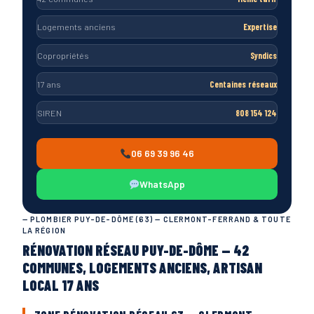
Logements anciens
Expertise
Copropriétés
Syndics
17 ans
Centaines réseaux
SIREN
808 154 124
06 69 39 96 46
WhatsApp
— PLOMBIER PUY-DE-DÔME (63) — CLERMONT-FERRAND & TOUTE
LA RÉGION
RÉNOVATION RÉSEAU PUY-DE-DÔME — 42
COMMUNES, LOGEMENTS ANCIENS, ARTISAN
LOCAL 17 ANS