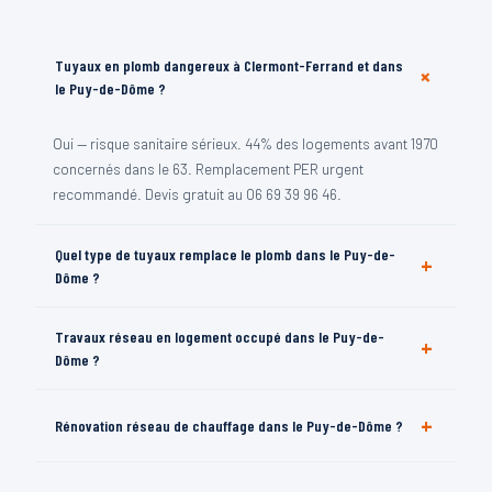
Tuyaux en plomb dangereux à Clermont-Ferrand et dans
+
le Puy-de-Dôme ?
Oui — risque sanitaire sérieux. 44% des logements avant 1970
concernés dans le 63. Remplacement PER urgent
recommandé. Devis gratuit au 06 69 39 96 46.
Quel type de tuyaux remplace le plomb dans le Puy-de-
+
Dôme ?
PER — polyéthylène réticulé, 50 ans durée de vie, anti-
Travaux réseau en logement occupé dans le Puy-de-
+
calcaire, normes DTU 60. Solution de référence dans le 63.
Dôme ?
Oui — travaux par phases, eau coupée zones limitées, gêne
+
Rénovation réseau de chauffage dans le Puy-de-Dôme ?
minimale. Votre artisan ATS optimise les délais dans le 63.
Oui — tuyaux acier ou fonte remplacés par multicouche,