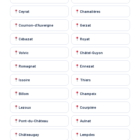
Ceyrat
Chamalières
Cournon-d'Auvergne
Gerzat
Cébazat
Royat
Volvic
Châtel-Guyon
Romagnat
Ennezat
Issoire
Thiers
Billom
Champeix
Lezoux
Courpière
Pont-du-Château
Aulnat
Châteaugay
Lempdes