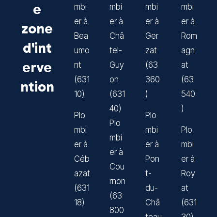
e
mbi
mbi
mbi
mbi
er à
er à
er à
er à
zone
Bea
Châ
Ger
Rom
d'int
umo
tel-
zat
agn
erve
nt
Guy
(63
at
(631
on
360
(63
ntion
10)
(631
)
540
40)
)
Plo
Plo
Plo
mbi
mbi
Plo
mbi
er à
er à
mbi
er à
Céb
Pon
er à
Cou
azat
t-
Roy
rnon
(631
du-
at
(63
18)
Châ
(631
800