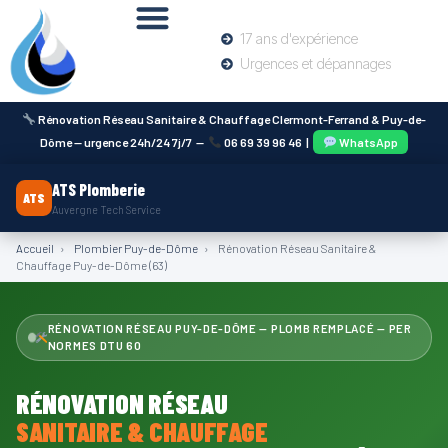
17 ans d'expérience
Urgences et dépannages
Rénovation Réseau Sanitaire & Chauffage Clermont-Ferrand & Puy-de-
Dôme — urgence 24h/24 7j/7 —
06 69 39 96 46
|
WhatsApp
ATS Plomberie
ATS
Auvergne Tech Service
Accueil
›
Plombier Puy-de-Dôme
›
Rénovation Réseau Sanitaire &
Chauffage Puy-de-Dôme (63)
RÉNOVATION RÉSEAU PUY-DE-DÔME — PLOMB REMPLACÉ — PER
NORMES DTU 60
RÉNOVATION RÉSEAU
SANITAIRE & CHAUFFAGE