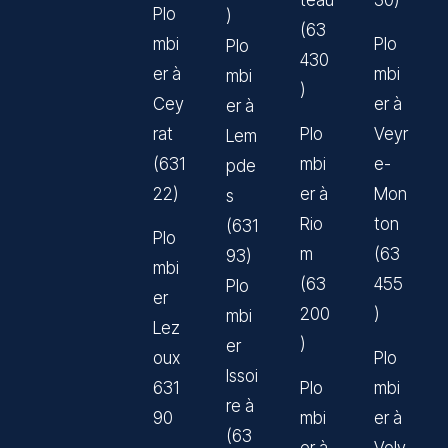
teau
30)
Plo
)
(63
mbi
Plo
Plo
430
er à
mbi
mbi
)
Cey
er à
er à
rat
Plo
Veyr
Lem
(631
mbi
e-
pde
22)
er à
Mon
s
Rio
ton
(631
Plo
m
(63
93)
mbi
(63
455
Plo
er
200
)
mbi
Lez
)
er
oux
Plo
Issoi
631
Plo
mbi
re à
90
mbi
er à
(63