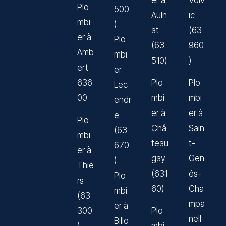
er à
Volv
Plo
500
Auln
ic
mbi
)
at
(63
er à
Plo
(63
960
Amb
mbi
510)
)
ert
er
636
Plo
Plo
Lec
00
mbi
mbi
endr
er à
er à
e
Plo
Châ
Sain
(63
mbi
teau
t-
670
er à
gay
Gen
)
Thie
(631
és-
Plo
rs
60)
Cha
mbi
(63
mpa
er à
300
Plo
nell
Billo