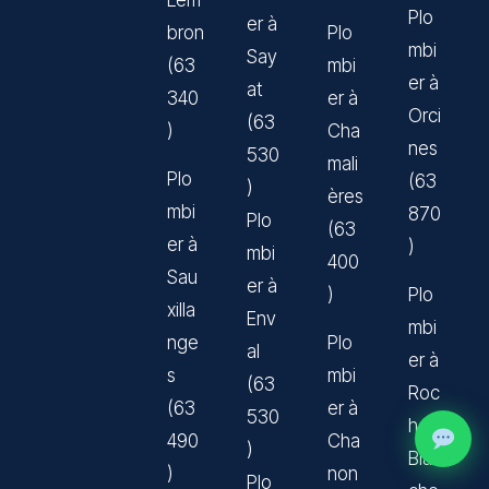
Lem
Plo
er à
bron
Plo
mbi
Say
(63
mbi
er à
at
340
er à
Orci
(63
)
Cha
nes
530
mali
Plo
(63
)
ères
mbi
870
Plo
(63
er à
)
mbi
400
Sau
er à
)
Plo
xilla
Env
mbi
nge
Plo
al
er à
s
mbi
(63
Roc
(63
er à
530
he-
490
Cha
)
Blan
)
non
Plo