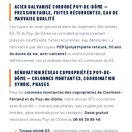
ACIER GALVANISÉ CORRODÉ PUY-DE-DÔME —
PRESSION FAIBLE, FUITES RÉCURRENTES, EAU DE
MAUVAISE QUALITÉ
Les tuyaux en acier galvanisé dans les logements des années
60-70 du Puy-de-Dôme se corrodent progressivement —
pression insuffisante, fuites récurrentes, eau décolorée. La
rénovation par des tuyaux
PER (polyéthylène réticulé, 50 ans
de durée de vie, anti-calcaire)
ou multicouche résout
définitivement ces problèmes dans les 42 communes du 63.
RÉNOVATION RÉSEAU COPROPRIÉTÉS PUY-DE-
DÔME — COLONNES MONTANTES, COORDINATION
SYNDIC, PHASES
Pour les
colonnes montantes des copropriétés de Clermont-
Ferrand et du Puy-de-Dôme
, votre artisan ATS coordonne
avec le syndic — travaux par phases, eau coupée par zones
limitées, gêne minimale pour les résidents.
Devis gratuit
rénovation réseau Puy-de-Dôme au
06 69 39 96 46
.
Tuyaux plomb 63
— remplacement urgent, risque sanitaire