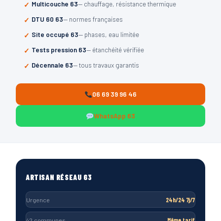
Multicouche 63
— chauffage, résistance thermique
DTU 60 63
— normes françaises
Site occupé 63
— phases, eau limitée
Tests pression 63
— étanchéité vérifiée
Décennale 63
— tous travaux garantis
06 69 39 96 46
WhatsApp 63
ARTISAN RÉSEAU 63
Urgence
24h/24 7j/7
42 communes
Même tarif