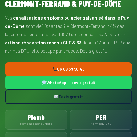
CLERMONT-FERRAND & PUY-DE-DÔME
Vos
canalisations en plomb ou acier galvanisé dans le Puy-
de-Dôme
sont vieillissantes ? À Clermont-Ferrand, 44% des
logements construits avant 1970 sont concernés. ATS, votre
artisan rénovation réseau CLF & 63
depuis 17 ans — PER aux
normes DTU, site occupé par phases. Devis gratuit.
06 69 39 96 46
WhatsApp — devis gratuit
Devis gratuit
Plomb
PER
Remplacement urgent
Normes DTU 60