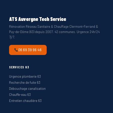
ATS Auvergne Tech Service
Rénovation Réseau Sanitaire & Chauffage Clermont-Ferrand &
Puy-de-Dôme (63) depuis 2007. 42 communes. Urgence 24h/24
7j/7.
06 69 39 96 46
SERVICES 63
Urgence plomberie 63
Recherche de fuite 63
Débouchage canalisation
Chauffe-eau 63
Entretien chaudière 63