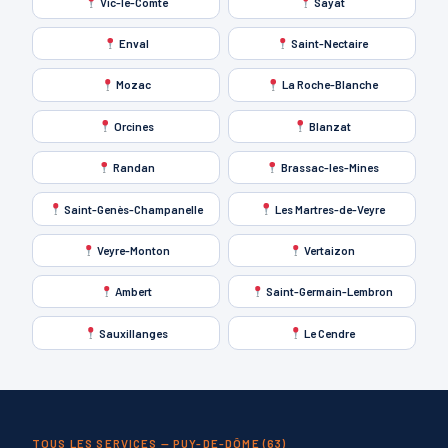
Vic-le-Comte
Sayat
Enval
Saint-Nectaire
Mozac
La Roche-Blanche
Orcines
Blanzat
Randan
Brassac-les-Mines
Saint-Genès-Champanelle
Les Martres-de-Veyre
Veyre-Monton
Vertaizon
Ambert
Saint-Germain-Lembron
Sauxillanges
Le Cendre
TOUS LES SERVICES — PUY-DE-DÔME (63)