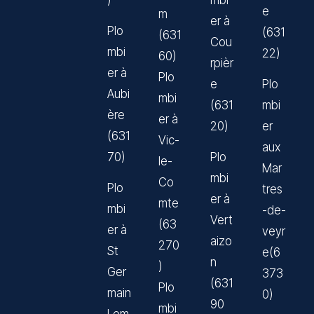
)
mbi
e
m
er à
Plo
(631
(631
Cou
mbi
22)
60)
rpièr
er à
Plo
e
Plo
Aubi
mbi
(631
mbi
ère
er à
20)
er
(631
Vic-
aux
70)
Plo
le-
Mar
mbi
Co
Plo
tres
er à
mte
mbi
-de-
Vert
(63
er à
veyr
aizo
270
St
e(6
n
)
Ger
373
(631
Plo
main
0)
90
mbi