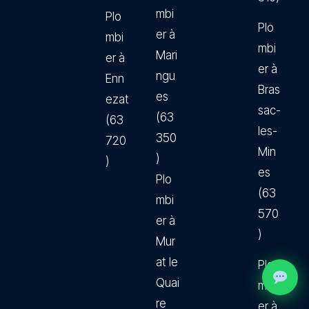
mbi
Plo
Plo
er à
mbi
mbi
Mari
er à
er à
ngu
Enn
Bras
es
ezat
sac-
(63
(63
les-
350
720
Min
)
)
es
Plo
(63
mbi
570
er à
)
Mur
at le
Plo
Quai
mbi
re
er à