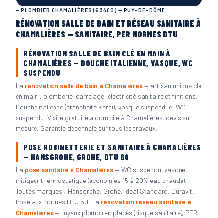
— PLOMBIER CHAMALIÈRES (63400) — PUY-DE-DÔME
RÉNOVATION SALLE DE BAIN ET RÉSEAU SANITAIRE À
CHAMALIÈRES — SANITAIRE, PER NORMES DTU
RÉNOVATION SALLE DE BAIN CLÉ EN MAIN À
CHAMALIÈRES — DOUCHE ITALIENNE, VASQUE, WC
SUSPENDU
La
rénovation salle de bain à Chamalières
— artisan unique clé
en main : plomberie, carrelage, électricité sanitaire et finitions.
Douche italienne (étanchéité Kerdi), vasque suspendue, WC
suspendu. Visite gratuite à domicile à Chamalières, devis sur
mesure. Garantie décennale sur tous les travaux.
POSE ROBINETTERIE ET SANITAIRE À CHAMALIÈRES
— HANSGROHE, GROHE, DTU 60
La
pose sanitaire à Chamalières
— WC suspendu, vasque,
mitigeur thermostatique (économies 15 à 20% eau chaude).
Toutes marques : Hansgrohe, Grohe, Ideal Standard, Duravit.
Pose aux normes DTU 60. La
rénovation réseau sanitaire à
Chamalières
— tuyaux plomb remplacés (risque sanitaire), PER