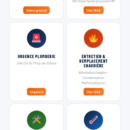
WC évier haute pression HP
Devis gratuit
Dès 160€
URGENCE PLOMBERIE
ENTRETIEN &
REMPLACEMENT
24h/24 7j/7 Puy-de-Dôme
CHAUDIÈRE
Attestation légale —
condensation
MaPrimeRénov'
Urgence
Dès 125€