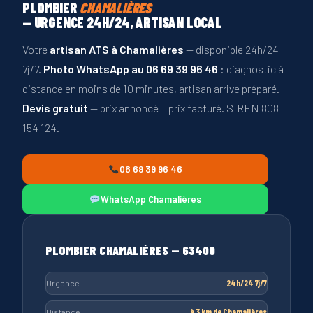
PLOMBIER
CHAMALIÈRES
— URGENCE 24H/24, ARTISAN LOCAL
Votre
artisan ATS à Chamalières
— disponible 24h/24
7j/7.
Photo WhatsApp au 06 69 39 96 46
: diagnostic à
distance en moins de 10 minutes, artisan arrive préparé.
Devis gratuit
— prix annoncé = prix facturé. SIREN 808
154 124.
06 69 39 96 46
WhatsApp Chamalières
PLOMBIER CHAMALIÈRES — 63400
Urgence
24h/24 7j/7
Distance
à 3 km de Chamalières