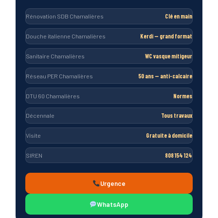
Rénovation SDB Chamalières
Clé en main
Douche italienne Chamalières
Kerdi — grand format
Sanitaire Chamalières
WC vasque mitigeur
Réseau PER Chamalières
50 ans — anti-calcaire
DTU 60 Chamalières
Normes
Décennale
Tous travaux
Visite
Gratuite à domicile
SIREN
808 154 124
Urgence
WhatsApp