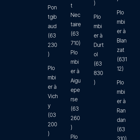
)
t
Pon
Plo
Nec
tgib
Plo
mbi
taire
aud
mbi
er à
(63
(63
er à
Blan
710)
230
Durt
zat
Plo
)
ol
(631
mbi
(63
Plo
12)
er à
830
mbi
Aigu
)
Plo
er à
epe
mbi
Vich
rse
er à
y
(63
Ran
(03
260
dan
200
)
(63
)
Plo
310)