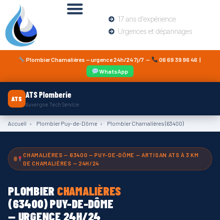
17 ans d'expérience
Urgences et dépannages
Plombier Chamalières — urgence 24h/24 7j/7 —
06 69 39 96 46
|
WhatsApp
ATS Plomberie
ATS
Auvergne Tech Service
Accueil
›
Plombier Puy-de-Dôme
›
Plombier Chamalières (63400)
CHAMALIÈRES — 63400 — PUY-DE-DÔME — ARTISAN ATS À 3 KM
DE CHAMALIÈRES — 24H/24
PLOMBIER
CHAMALIÈRES
(63400) PUY-DE-DÔME
— URGENCE 24H/24