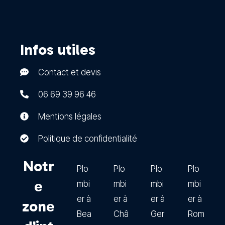
Infos utiles
Contact et devis
06 69 39 96 46
Mentions légales
Politique de confidentialité
Notr
Plo
Plo
Plo
Plo
e
mbi
mbi
mbi
mbi
er à
er à
er à
er à
zone
Bea
Châ
Ger
Rom