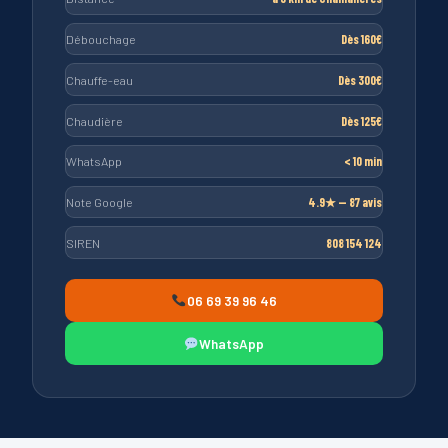
Débouchage
Dès 160€
Chauffe-eau
Dès 300€
Chaudière
Dès 125€
WhatsApp
< 10 min
Note Google
4.9★ — 87 avis
SIREN
808 154 124
06 69 39 96 46
WhatsApp