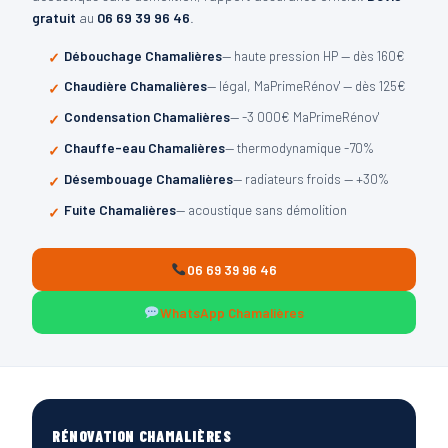
gratuit
au
06 69 39 96 46
.
Débouchage Chamalières
— haute pression HP — dès 160€
Chaudière Chamalières
— légal, MaPrimeRénov' — dès 125€
Condensation Chamalières
— -3 000€ MaPrimeRénov'
Chauffe-eau Chamalières
— thermodynamique -70%
Désembouage Chamalières
— radiateurs froids — +30%
Fuite Chamalières
— acoustique sans démolition
06 69 39 96 46
WhatsApp Chamalières
RÉNOVATION CHAMALIÈRES