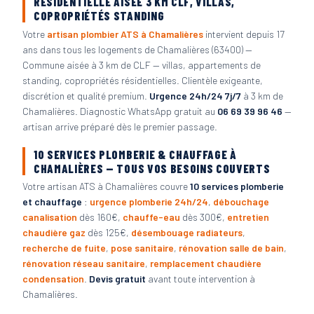
RÉSIDENTIELLE AISÉE 3 KM CLF, VILLAS,
COPROPRIÉTÉS STANDING
Votre
artisan plombier ATS à Chamalières
intervient depuis 17
ans dans tous les logements de Chamalières (63400) —
Commune aisée à 3 km de CLF — villas, appartements de
standing, copropriétés résidentielles. Clientèle exigeante,
discrétion et qualité premium.
Urgence 24h/24 7j/7
à 3 km de
Chamalières. Diagnostic WhatsApp gratuit au
06 69 39 96 46
—
artisan arrive préparé dès le premier passage.
10 SERVICES PLOMBERIE & CHAUFFAGE À
CHAMALIÈRES — TOUS VOS BESOINS COUVERTS
Votre artisan ATS à Chamalières couvre
10 services plomberie
et chauffage
:
urgence plomberie 24h/24
,
débouchage
canalisation
dès 160€,
chauffe-eau
dès 300€,
entretien
chaudière gaz
dès 125€,
désembouage radiateurs
,
recherche de fuite
,
pose sanitaire
,
rénovation salle de bain
,
rénovation réseau sanitaire
,
remplacement chaudière
condensation
.
Devis gratuit
avant toute intervention à
Chamalières.