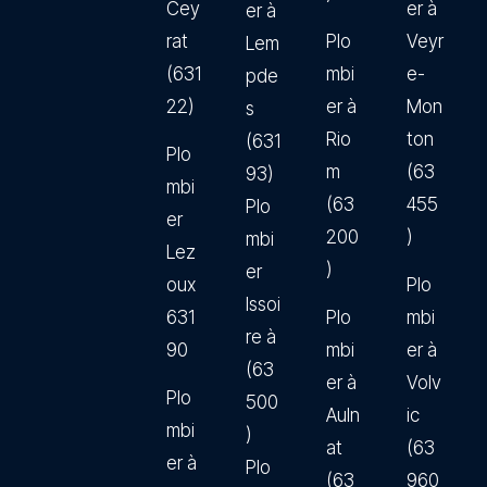
Cey
er à
er à
rat
Plo
Veyr
Lem
(631
mbi
e-
pde
22)
er à
Mon
s
Rio
ton
(631
Plo
m
(63
93)
mbi
(63
455
Plo
er
200
)
mbi
Lez
)
er
oux
Plo
Issoi
631
Plo
mbi
re à
90
mbi
er à
(63
er à
Volv
Plo
500
Auln
ic
mbi
)
at
(63
er à
Plo
(63
960