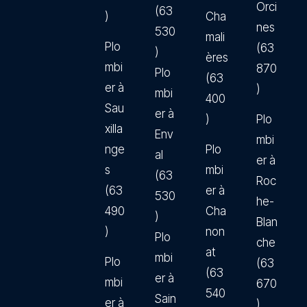
Orci
(63
)
Cha
nes
530
mali
Plo
(63
)
ères
mbi
870
Plo
(63
er à
)
mbi
400
Sau
er à
)
Plo
xilla
Env
mbi
nge
Plo
al
er à
s
mbi
(63
Roc
(63
er à
530
he-
490
Cha
)
Blan
)
non
Plo
che
at
mbi
Plo
(63
(63
er à
mbi
670
540
Sain
er à
)