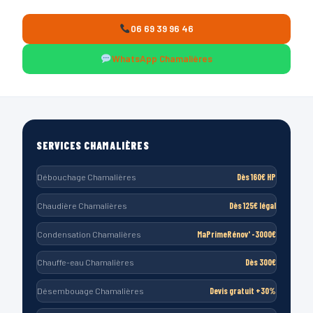
06 69 39 96 46
WhatsApp Chamalières
SERVICES CHAMALIÈRES
Débouchage Chamalières
Dès 160€ HP
Chaudière Chamalières
Dès 125€ légal
Condensation Chamalières
MaPrimeRénov' -3000€
Chauffe-eau Chamalières
Dès 300€
Désembouage Chamalières
Devis gratuit +30%