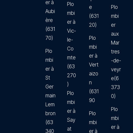
er à
Plo
e
Plo
Aubi
mbi
(631
mbi
ère
er à
20)
er
(631
Vic-
aux
70)
Plo
le-
Mar
mbi
Co
Plo
tres
er à
mte
mbi
-de-
Vert
(63
er à
veyr
aizo
270
St
e(6
n
)
Ger
373
(631
Plo
main
0)
90
mbi
Lem
Plo
er à
bron
Plo
mbi
Say
(63
mbi
er à
at
340
er à