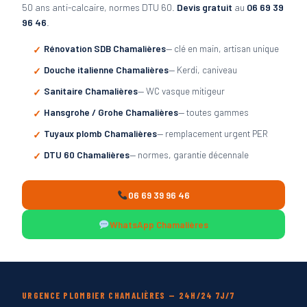
50 ans anti-calcaire, normes DTU 60.
Devis gratuit
au
06 69 39
96 46
.
Rénovation SDB Chamalières
— clé en main, artisan unique
Douche italienne Chamalières
— Kerdi, caniveau
Sanitaire Chamalières
— WC vasque mitigeur
Hansgrohe / Grohe Chamalières
— toutes gammes
Tuyaux plomb Chamalières
— remplacement urgent PER
DTU 60 Chamalières
— normes, garantie décennale
06 69 39 96 46
WhatsApp Chamalières
URGENCE PLOMBIER CHAMALIÈRES — 24H/24 7J/7