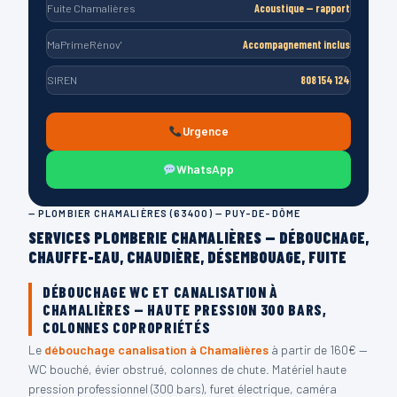
Fuite Chamalières
Acoustique — rapport
MaPrimeRénov'
Accompagnement inclus
SIREN
808 154 124
Urgence
WhatsApp
— PLOMBIER CHAMALIÈRES (63400) — PUY-DE-DÔME
SERVICES PLOMBERIE CHAMALIÈRES — DÉBOUCHAGE,
CHAUFFE-EAU, CHAUDIÈRE, DÉSEMBOUAGE, FUITE
DÉBOUCHAGE WC ET CANALISATION À
CHAMALIÈRES — HAUTE PRESSION 300 BARS,
COLONNES COPROPRIÉTÉS
Le
débouchage canalisation à Chamalières
à partir de 160€ —
WC bouché, évier obstrué, colonnes de chute. Matériel haute
pression professionnel (300 bars), furet électrique, caméra