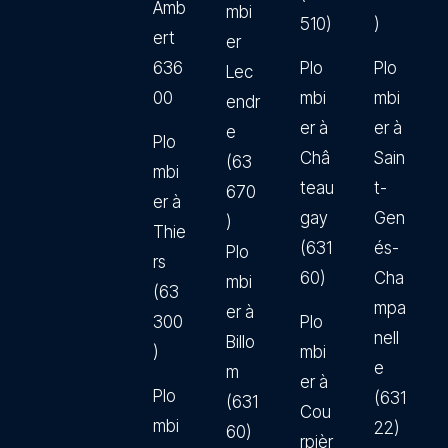
Amb
mbi
510)
)
ert
er
636
Plo
Plo
Lec
00
mbi
mbi
endr
er à
er à
e
Plo
Châ
Sain
(63
mbi
teau
t-
670
er à
gay
Gen
)
Thie
(631
és-
Plo
rs
60)
Cha
mbi
(63
mpa
er à
300
Plo
nell
Billo
)
mbi
e
m
er à
Plo
(631
(631
Cou
mbi
22)
60)
rpièr