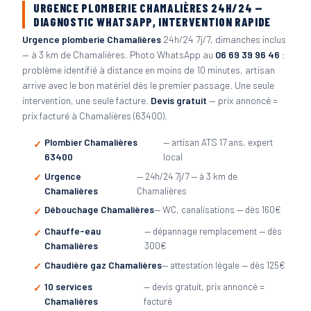
URGENCE PLOMBERIE CHAMALIÈRES 24H/24 —
DIAGNOSTIC WHATSAPP, INTERVENTION RAPIDE
Urgence plomberie Chamalières
24h/24 7j/7, dimanches inclus
— à 3 km de Chamalières. Photo WhatsApp au
06 69 39 96 46
:
problème identifié à distance en moins de 10 minutes, artisan
arrive avec le bon matériel dès le premier passage. Une seule
intervention, une seule facture.
Devis gratuit
— prix annoncé =
prix facturé à Chamalières (63400).
Plombier Chamalières
— artisan ATS 17 ans, expert
63400
local
Urgence
— 24h/24 7j/7 — à 3 km de
Chamalières
Chamalières
Débouchage Chamalières
— WC, canalisations — dès 160€
Chauffe-eau
— dépannage remplacement — dès
Chamalières
300€
Chaudière gaz Chamalières
— attestation légale — dès 125€
10 services
— devis gratuit, prix annoncé =
Chamalières
facturé