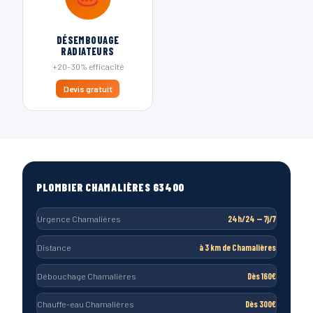
DÉSEMBOUAGE
RADIATEURS
+20-30% efficacité
Devis gratuit
PLOMBIER CHAMALIÈRES 63400
Urgence Chamalières
24h/24 — 7j/7
Distance
à 3 km de Chamalières
Débouchage Chamalières
Dès 160€
Chauffe-eau Chamalières
Dès 300€