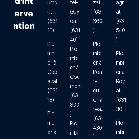
d'int
umo
tel-
zat
agn
erve
nt
Guy
(63
at
(631
on
360
(63
ntion
10)
(631
)
540
40)
)
Plo
Plo
Plo
mbi
mbi
Plo
mbi
er à
er à
mbi
er à
Céb
Pon
er à
Cou
azat
t-
Roy
rnon
(631
du-
at
(63
18)
Châ
(631
800
teau
30)
Plo
)
(63
mbi
Plo
Plo
430
er à
mbi
mbi
)