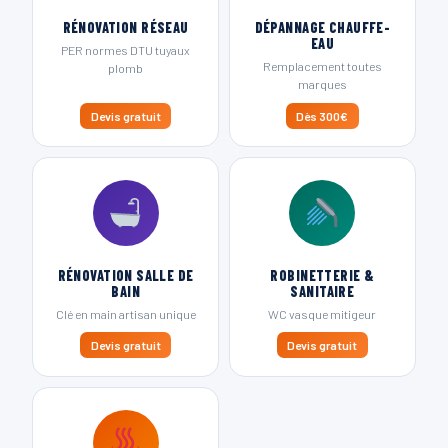
RÉNOVATION RÉSEAU
DÉPANNAGE CHAUFFE-
EAU
PER normes DTU tuyaux
Remplacement toutes
plomb
marques
Devis gratuit
Dès 300€
RÉNOVATION SALLE DE
ROBINETTERIE &
BAIN
SANITAIRE
Clé en main artisan unique
WC vasque mitigeur
Devis gratuit
Devis gratuit