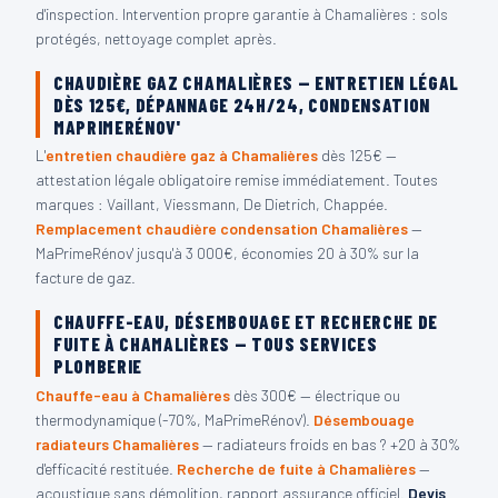
d'inspection. Intervention propre garantie à Chamalières : sols
protégés, nettoyage complet après.
CHAUDIÈRE GAZ CHAMALIÈRES — ENTRETIEN LÉGAL
DÈS 125€, DÉPANNAGE 24H/24, CONDENSATION
MAPRIMERÉNOV'
L'
entretien chaudière gaz à Chamalières
dès 125€ —
attestation légale obligatoire remise immédiatement. Toutes
marques : Vaillant, Viessmann, De Dietrich, Chappée.
Remplacement chaudière condensation Chamalières
—
MaPrimeRénov' jusqu'à 3 000€, économies 20 à 30% sur la
facture de gaz.
CHAUFFE-EAU, DÉSEMBOUAGE ET RECHERCHE DE
FUITE À CHAMALIÈRES — TOUS SERVICES
PLOMBERIE
Chauffe-eau à Chamalières
dès 300€ — électrique ou
thermodynamique (-70%, MaPrimeRénov').
Désembouage
radiateurs Chamalières
— radiateurs froids en bas ? +20 à 30%
d'efficacité restituée.
Recherche de fuite à Chamalières
—
acoustique sans démolition, rapport assurance officiel.
Devis