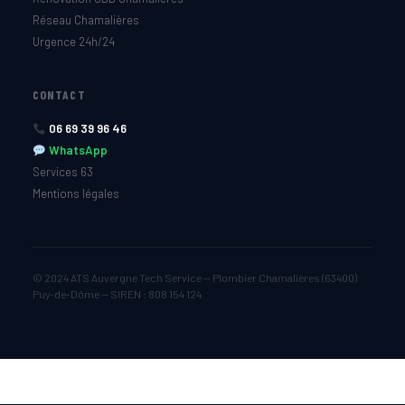
Réseau Chamalières
Urgence 24h/24
CONTACT
06 69 39 96 46
WhatsApp
Services 63
Mentions légales
© 2024 ATS Auvergne Tech Service — Plombier Chamalières (63400)
Puy-de-Dôme — SIREN : 808 154 124