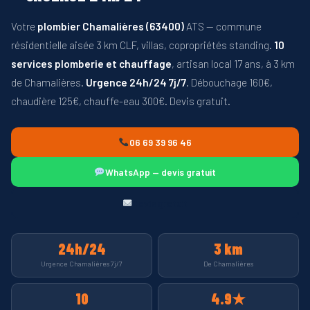
Votre
plombier Chamalières (63400)
ATS — commune
résidentielle aisée 3 km CLF, villas, copropriétés standing.
10
services plomberie et chauffage
, artisan local 17 ans, à 3 km
de Chamalières.
Urgence 24h/24 7j/7
. Débouchage 160€,
chaudière 125€, chauffe-eau 300€. Devis gratuit.
06 69 39 96 46
WhatsApp — devis gratuit
Devis gratuit
24h/24
3 km
Urgence Chamalières 7j/7
De Chamalières
10
4.9★