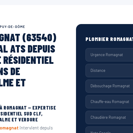
 PUY-DE-DÔME
GNAT (63540)
PLOMBIER ROMAGNA
AL ATS DEPUIS
Urgence Romagnat
E RÉSIDENTIEL
NS DE
Distance
LME ET
Débouchage Romagnat
Chauffe-eau Romagnat
 À ROMAGNAT — EXPERTISE
ÉSIDENTIEL SUD CLF,
Chaudière Romagnat
ALME ET VERDURE
 Romagnat
intervient depuis
Note Google