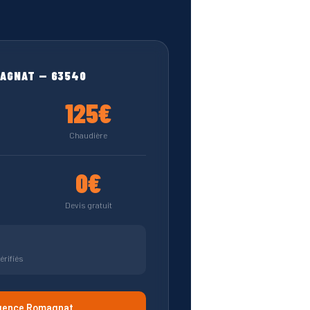
AGNAT — 63540
125€
Chaudière
0€
Devis gratuit
érifiés
gence Romagnat