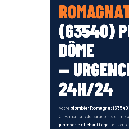
ROMAGNA
(63540) P
DÔME
— URGENC
24H/24
Votre
plombier Romagnat (63540
CLF, maisons de caractère, calme e
plomberie et chauffage
, artisan l