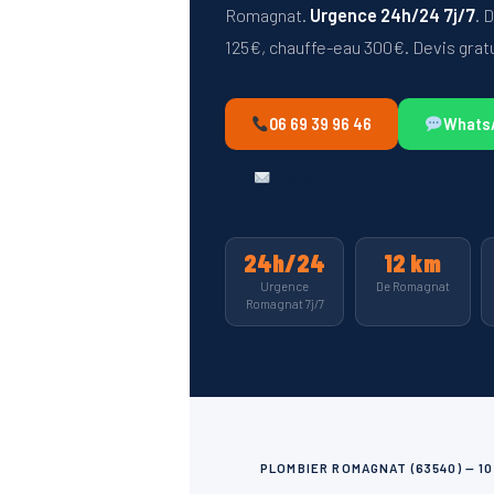
Romagnat.
Urgence 24h/24 7j/7
. 
125€, chauffe-eau 300€. Devis gratu
06 69 39 96 46
WhatsA
Devis gratuit
24h/24
12 km
Urgence
De Romagnat
Romagnat 7j/7
PLOMBIER ROMAGNAT (63540) — 1