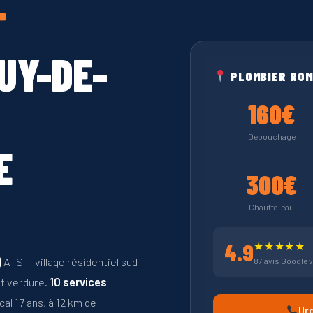
T
UY-DE-
PLOMBIER ROM
160€
Débouchage
E
300€
Chauffe-eau
4.9
★★★★★
)
ATS — village résidentiel sud
87 avis Google v
t verdure.
10 services
ocal 17 ans, à 12 km de
Ur