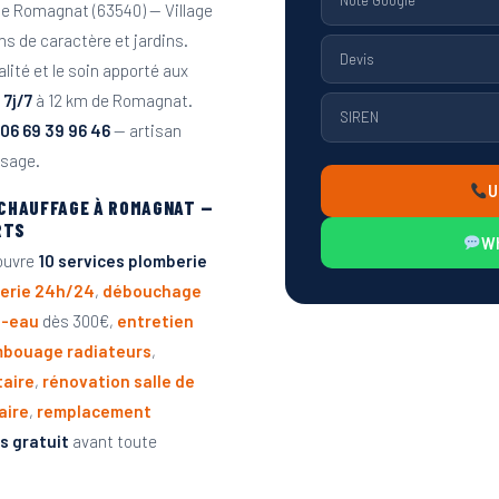
de Romagnat (63540) — Village
ns de caractère et jardins.
Devis
alité et le soin apporté aux
7j/7
à 12 km de Romagnat.
SIREN
06 69 39 96 46
— artisan
ssage.
U
 CHAUFFAGE À ROMAGNAT —
RTS
W
ouvre
10 services plomberie
erie 24h/24
,
débouchage
e-eau
dès 300€,
entretien
bouage radiateurs
,
taire
,
rénovation salle de
aire
,
remplacement
s gratuit
avant toute