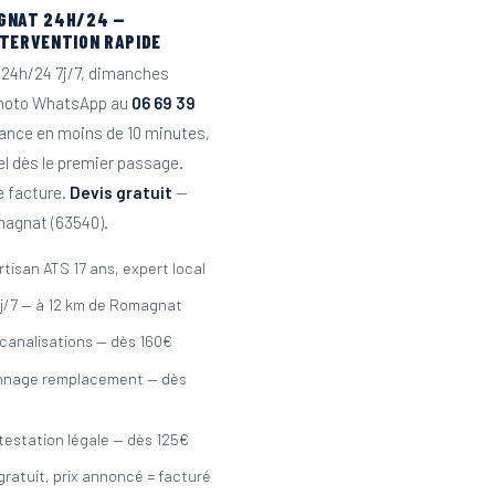
GNAT 24H/24 —
NTERVENTION RAPIDE
24h/24 7j/7, dimanches
Photo WhatsApp au
06 69 39
tance en moins de 10 minutes,
el dès le premier passage.
e facture.
Devis gratuit
—
magnat (63540).
rtisan ATS 17 ans, expert local
j/7 — à 12 km de Romagnat
canalisations — dès 160€
nnage remplacement — dès
testation légale — dès 125€
gratuit, prix annoncé = facturé