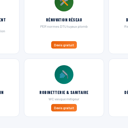
ENT
RÉNOVATION RÉSEAU
PER normes DTU tuyaux plomb
Re
tion
Devis gratuit
IN
ROBINETTERIE & SANITAIRE
D
WC vasque mitigeur
Devis gratuit