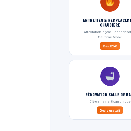
ENTRETIEN & REMPLACEM
CHAUDIÈRE
Attestation légale — condensa
MaPrimeRénov'
Dès 125€
RÉNOVATION SALLE DE BA
Clé en main artisan unique
Devis gratuit