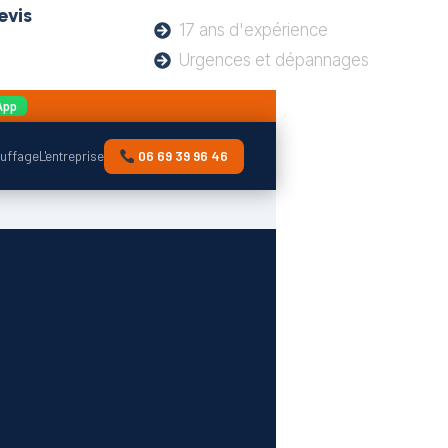
evis
17 ans d'expérience
Urgences et dépannages
App
uffage
L'entreprise
06 69 39 96 46