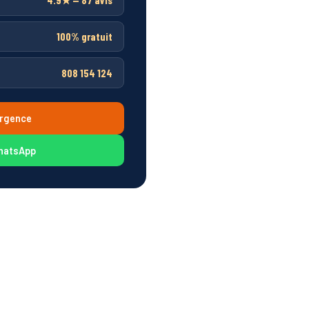
4.9★ — 87 avis
100% gratuit
808 154 124
rgence
hatsApp