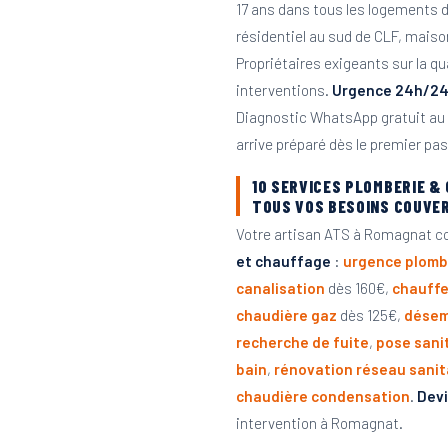
17 ans dans tous les logements 
résidentiel au sud de CLF, maiso
Propriétaires exigeants sur la qu
interventions.
Urgence 24h/24 
Diagnostic WhatsApp gratuit au
arrive préparé dès le premier pa
10 SERVICES PLOMBERIE &
TOUS VOS BESOINS COUVE
Votre artisan ATS à Romagnat c
et chauffage
:
urgence plomb
canalisation
dès 160€,
chauff
chaudière gaz
dès 125€,
désem
recherche de fuite
,
pose sani
bain
,
rénovation réseau sanit
chaudière condensation
.
Devi
intervention à Romagnat.