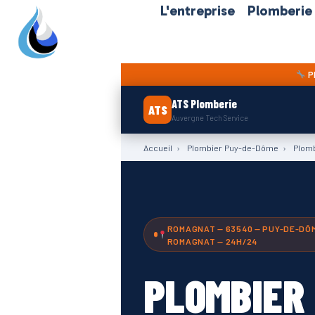
L'entreprise
Plomberie
P
ATS Plomberie
ATS
Auvergne Tech Service
Accueil
›
Plombier Puy-de-Dôme
›
Plomb
ROMAGNAT — 63540 — PUY-DE-DÔME
ROMAGNAT — 24H/24
PLOMBIER