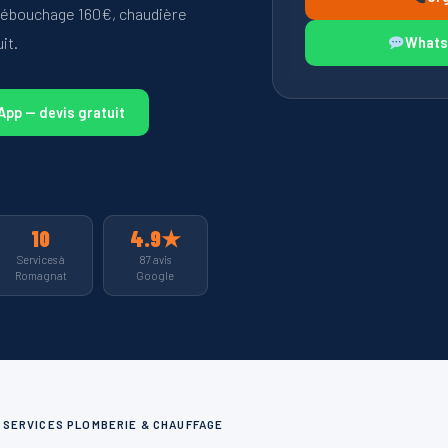
Débouchage 160€, chaudière
it.
WhatsA
pp — devis gratuit
10
4.9★
Services à
87 avis
Romagnat
Google
0 SERVICES PLOMBERIE & CHAUFFAGE