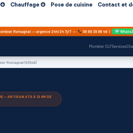
Chauffage
Pose de cuisine
Contact et d
lombier Romagnat — urgence 24h/24 7j/7 —
06 69 39 96 46
|
Whats
Plombier CLF
Services
Cha
ier Romagnat (63540)
 — ARTISAN ATS À 12 KM DE