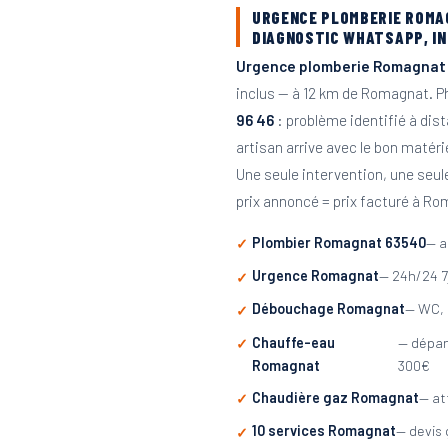
URGENCE PLOMBERIE ROMA
DIAGNOSTIC WHATSAPP, I
Urgence plomberie Romagnat
inclus — à 12 km de Romagnat. 
96 46
: problème identifié à dis
artisan arrive avec le bon matéri
Une seule intervention, une seul
prix annoncé = prix facturé à Ro
Plombier Romagnat 63540
— a
Urgence Romagnat
— 24h/24 7
Débouchage Romagnat
— WC, 
Chauffe-eau
— dépa
Romagnat
300€
Chaudière gaz Romagnat
— at
10 services Romagnat
— devis 