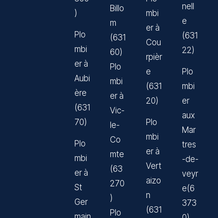
nell
Billo
)
mbi
e
m
er à
Plo
(631
(631
Cou
mbi
22)
60)
rpièr
er à
Plo
e
Plo
Aubi
mbi
(631
mbi
ère
er à
20)
er
(631
Vic-
aux
70)
Plo
le-
Mar
mbi
Co
Plo
tres
er à
mte
mbi
-de-
Vert
(63
er à
veyr
aizo
270
St
e(6
n
)
Ger
373
(631
Plo
main
0)