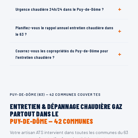
Oui — jusqu'à 3 000€ pour chaudière condensation dans le
+
Urgence chaudière 24h/24 dans le Puy-de-Dôme ?
63. Artisan ATS accompagne les démarches. Devis gratuit.
Oui — 24h/24 7j/7, 42 communes du 63. Photo WhatsApp au
Planifiez-vous le rappel annuel entretien chaudière dans
+
06 69 39 96 46.
le 63 ?
Oui — rappel automatique annuel. Rien à gérer pour vous
Couvrez-vous les copropriétés du Puy-de-Dôme pour
+
dans le Puy-de-Dôme.
l'entretien chaudière ?
Oui — plusieurs chaudières en une visite, coordination
syndic, rapport complet. Devis gratuit.
PUY-DE-DÔME (63) — 42 COMMUNES COUVERTES
ENTRETIEN & DÉPANNAGE CHAUDIÈRE GAZ
PARTOUT DANS LE
PUY-DE-DÔME — 42 COMMUNES
Votre artisan ATS intervient dans toutes les communes du 63