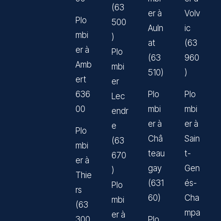
(63
er à
Volv
Plo
500
Auln
ic
mbi
)
at
(63
er à
Plo
(63
960
Amb
mbi
510)
)
ert
er
636
Plo
Plo
Lec
00
mbi
mbi
endr
er à
er à
e
Plo
Châ
Sain
(63
mbi
teau
t-
670
er à
gay
Gen
)
Thie
(631
és-
Plo
rs
60)
Cha
mbi
(63
mpa
er à
300
Plo