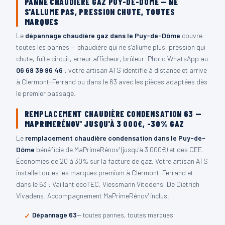
PANNE CHAUDIÈRE GAZ PUY-DE-DÔME — NE
S'ALLUME PAS, PRESSION CHUTE, TOUTES
MARQUES
Le
dépannage chaudière gaz dans le Puy-de-Dôme
couvre
toutes les pannes — chaudière qui ne s'allume plus, pression qui
chute, fuite circuit, erreur afficheur, brûleur. Photo WhatsApp au
06 69 39 96 46
: votre artisan ATS identifie à distance et arrive
à Clermont-Ferrand ou dans le 63 avec les pièces adaptées dès
le premier passage.
REMPLACEMENT CHAUDIÈRE CONDENSATION 63 —
MAPRIMERÉNOV' JUSQU'À 3 000€, -30% GAZ
Le
remplacement chaudière condensation dans le Puy-de-
Dôme
bénéficie de MaPrimeRénov' (jusqu'à 3 000€) et des CEE.
Économies de 20 à 30% sur la facture de gaz. Votre artisan ATS
installe toutes les marques premium à Clermont-Ferrand et
dans le 63 : Vaillant ecoTEC, Viessmann Vitodens, De Dietrich
Vivadens. Accompagnement MaPrimeRénov' inclus.
Dépannage 63
— toutes pannes, toutes marques