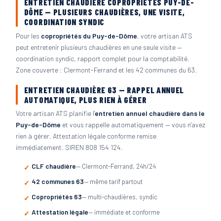
ENTRETIEN CHAUDIÈRE COPROPRIÉTÉS PUY-DE-
DÔME — PLUSIEURS CHAUDIÈRES, UNE VISITE,
COORDINATION SYNDIC
Pour les
copropriétés du Puy-de-Dôme
, votre artisan ATS
peut entretenir plusieurs chaudières en une seule visite —
coordination syndic, rapport complet pour la comptabilité.
Zone couverte : Clermont-Ferrand et les 42 communes du 63.
ENTRETIEN CHAUDIÈRE 63 — RAPPEL ANNUEL
AUTOMATIQUE, PLUS RIEN À GÉRER
Votre artisan ATS planifie l'
entretien annuel chaudière dans le
Puy-de-Dôme
et vous rappelle automatiquement — vous n'avez
rien à gérer. Attestation légale conforme remise
immédiatement. SIREN 808 154 124.
CLF chaudière
— Clermont-Ferrand, 24h/24
42 communes 63
— même tarif partout
Copropriétés 63
— multi-chaudières, syndic
Attestation légale
— immédiate et conforme