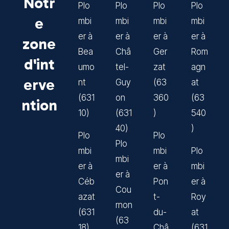
Notr
Plo
Plo
Plo
Plo
e
mbi
mbi
mbi
mbi
er à
er à
er à
er à
zone
Bea
Châ
Ger
Rom
d'int
umo
tel-
zat
agn
erve
nt
Guy
(63
at
(631
on
360
(63
ntion
10)
(631
)
540
40)
)
Plo
Plo
Plo
mbi
mbi
Plo
mbi
er à
er à
mbi
er à
Céb
Pon
er à
Cou
azat
t-
Roy
rnon
(631
du-
at
(63
18)
Châ
(631