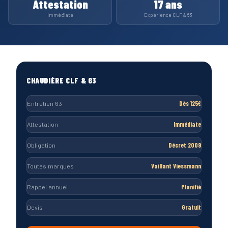
Attestation
17 ans
Immédiate
Expérience CLF & 63
CHAUDIÈRE CLF & 63
Entretien 63
Dès 125€
Attestation
Immédiate
Obligation
Décret 2009
Toutes marques
Vaillant Viessmann
Rappel annuel
Planifié
Devis
Gratuit