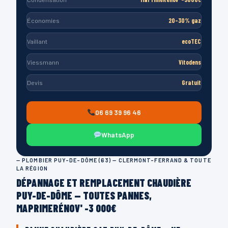
Économies
20-30% gaz
Vaillant
ecoTEC
Viessmann
Vitodens
Devis
Gratuit
06 69 39 96 46
WhatsApp
— PLOMBIER PUY-DE-DÔME (63) — CLERMONT-FERRAND & TOUTE
LA RÉGION
DÉPANNAGE ET REMPLACEMENT CHAUDIÈRE
PUY-DE-DÔME — TOUTES PANNES,
MAPRIMERÉNOV' -3 000€