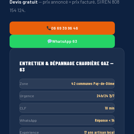
Devis gratuit
— prix annoncé = prix facturé. SIREN 808
154 124.
06 69 39 96 46
WhatsApp 63
ENTRETIEN & DÉPANNAGE CHAUDIÈRE GAZ —
63
Zone
42 communes Puy-de-Dôme
Urgence
24h/24 7j/7
CLF
10 min
WhatsApp
Réponse < 1h
Expérience
17 ans artisan local