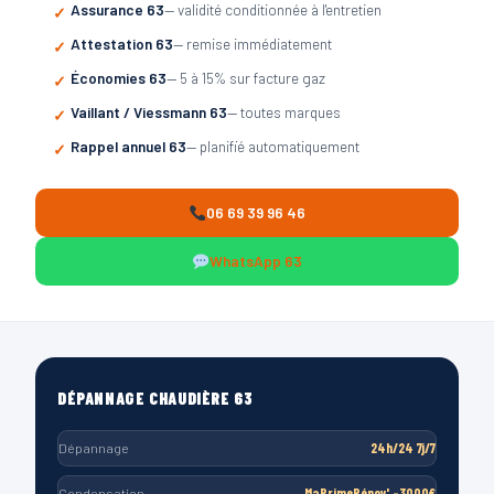
Assurance 63
— validité conditionnée à l'entretien
Attestation 63
— remise immédiatement
Économies 63
— 5 à 15% sur facture gaz
Vaillant / Viessmann 63
— toutes marques
Rappel annuel 63
— planifié automatiquement
06 69 39 96 46
WhatsApp 63
DÉPANNAGE CHAUDIÈRE 63
Dépannage
24h/24 7j/7
Condensation
MaPrimeRénov' -3000€