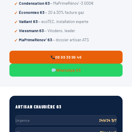
Condensation 63
— MaPrimeRénov' -3 000€
Économies 63
— 20 à 30% facture gaz
Vaillant 63
— ecoTEC, installation experte
Viessmann 63
— Vitodens, leader
MaPrimeRénov' 63
— dossier artisan ATS
06 69 39 96 46
WhatsApp 63
ARTISAN CHAUDIÈRE 63
Urgence
24h/24 7j/7