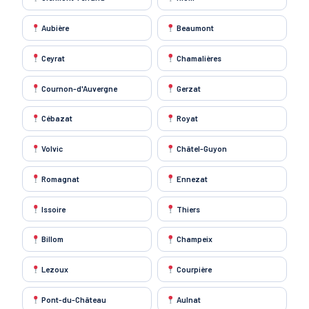
Aubière
Beaumont
Ceyrat
Chamalières
Cournon-d'Auvergne
Gerzat
Cébazat
Royat
Volvic
Châtel-Guyon
Romagnat
Ennezat
Issoire
Thiers
Billom
Champeix
Lezoux
Courpière
Pont-du-Château
Aulnat