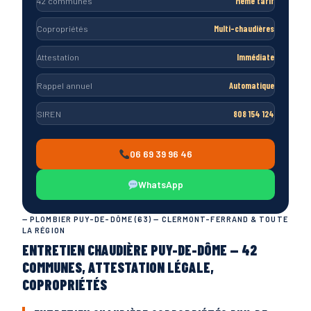
42 communes
Même tarif
Copropriétés
Multi-chaudières
Attestation
Immédiate
Rappel annuel
Automatique
SIREN
808 154 124
06 69 39 96 46
WhatsApp
— PLOMBIER PUY-DE-DÔME (63) — CLERMONT-FERRAND & TOUTE
LA RÉGION
ENTRETIEN CHAUDIÈRE PUY-DE-DÔME — 42
COMMUNES, ATTESTATION LÉGALE,
COPROPRIÉTÉS