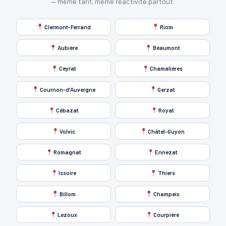
— même tarif, même réactivité partout.
Clermont-Ferrand
Riom
Aubière
Beaumont
Ceyrat
Chamalières
Cournon-d'Auvergne
Gerzat
Cébazat
Royat
Volvic
Châtel-Guyon
Romagnat
Ennezat
Issoire
Thiers
Billom
Champeix
Lezoux
Courpière