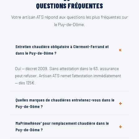
QUESTIONS FRÉQUENTES
Votre artisan ATS répond aux questions les plus fréquentes sur
le Puy-de-Dôme.
Entretien chaudière obligatoire à Clermont-Ferrand et
+
dans le Puy-de-Dôme ?
Oui — décret 2009. Sans attestation dans le 63, assurance
peut refuser. Artisan ATS remet l'attestation immédiatement
— dès 125€.
Quelles marques de chaudières entretenez-vous dans le
+
Puy-de-Dôme ?
Vaillant, Viessmann, De Dietrich, Chappée, Chaffoteaux,
MaPrimeRénov' pour remplacement chaudière dans le
+
Saunier Duval, Frisquet. Toutes configurations dans le 63.
Puy-de-Dôme ?