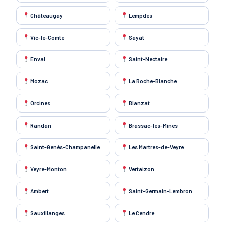
Châteaugay
Lempdes
Vic-le-Comte
Sayat
Enval
Saint-Nectaire
Mozac
La Roche-Blanche
Orcines
Blanzat
Randan
Brassac-les-Mines
Saint-Genès-Champanelle
Les Martres-de-Veyre
Veyre-Monton
Vertaizon
Ambert
Saint-Germain-Lembron
Sauxillanges
Le Cendre