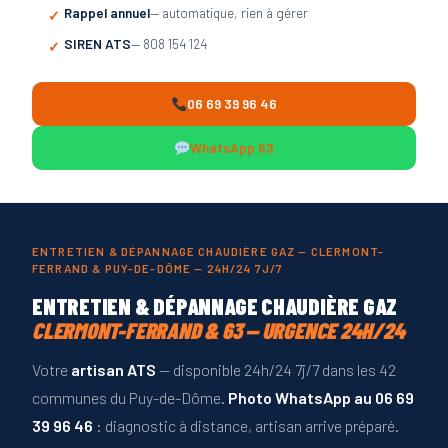
Rappel annuel
— automatique, rien à gérer
SIREN ATS
— 808 154 124
06 69 39 96 46
WhatsApp 63
ENTRETIEN & DÉPANNAGE CHAUDIÈRE GAZ — CLERMONT-
FERRAND & PUY-DE-DÔME — 24H/24 7J/7
ENTRETIEN & DÉPANNAGE CHAUDIÈRE GAZ
CLERMONT-FERRAND & 63 — URGENCE 24H/24
Votre
artisan ATS
— disponible 24h/24 7j/7 dans les 42
communes du Puy-de-Dôme.
Photo WhatsApp au 06 69
39 96 46
: diagnostic à distance, artisan arrive préparé.