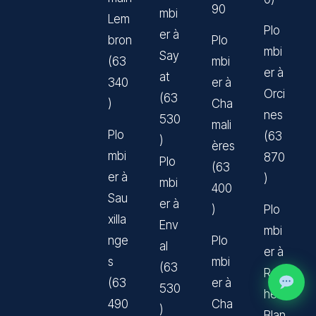
90
mbi
Lem
Plo
er à
bron
Plo
mbi
Say
(63
mbi
er à
at
340
er à
Orci
(63
)
Cha
nes
530
mali
Plo
(63
)
ères
mbi
870
Plo
(63
er à
)
mbi
400
Sau
er à
)
Plo
xilla
Env
mbi
nge
Plo
al
er à
s
mbi
(63
Roc
(63
er à
530
he-
490
Cha
)
Blan