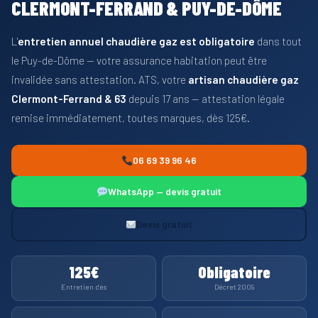
CLERMONT-FERRAND & PUY-DE-DÔME
L'
entretien annuel chaudière gaz est obligatoire
dans tout
le Puy-de-Dôme — votre assurance habitation peut être
invalidée sans attestation. ATS, votre
artisan chaudière gaz
Clermont-Ferrand & 63
depuis 17 ans — attestation légale
remise immédiatement, toutes marques, dès 125€.
06 69 39 96 46
WhatsApp — devis gratuit
Devis gratuit
125€
Obligatoire
Entretien dès
Décret 2009