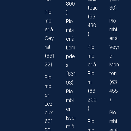
800
teau
30)
Plo
)
(63
mbi
Plo
Plo
430
er à
mbi
mbi
)
Cey
er à
er à
rat
Plo
Veyr
Lem
(631
mbi
e-
pde
22)
er à
Mon
s
Rio
ton
(631
Plo
m
(63
93)
mbi
(63
455
Plo
er
200
)
mbi
Lez
)
er
oux
Plo
Issoi
631
Plo
mbi
re à
90
mbi
er à