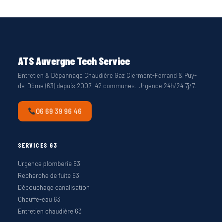
ATS Auvergne Tech Service
Entretien & Dépannage Chaudière Gaz Clermont-Ferrand & Puy-
de-Dôme (63) depuis 2007. 42 communes. Urgence 24h/24 7j/7.
06 69 39 96 46
SERVICES 63
Urgence plomberie 63
Recherche de fuite 63
Débouchage canalisation
Chauffe-eau 63
Entretien chaudière 63