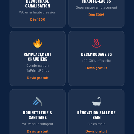
DÉBOUCHAGE
CHAUFFE-EAU 63
CANALISATION
Dépannage remplacement
WC évier haute pression
Dès 300€
Dès 160€
REMPLACEMENT
DÉSEMBOUAGE 63
CHAUDIÈRE
+20-30% efficacité
Condensation
Devis gratuit
MaPrimeRénov'
Devis gratuit
ROBINETTERIE &
RÉNOVATION SALLE DE
SANITAIRE
BAIN
WC vasque mitigeur
Clé en main
Devis gratuit
Devis gratuit