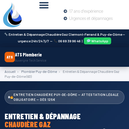
17 ans d'expérience
Urgences et dépannages
Entretien & Dépannage Chaudière Gaz Clermont-Ferrand & Puy-de-Dôme —
urgence 24h/24 7j/7 —
06 69 39 96 46
|
WhatsApp
ATS Plomberie
ATS
Auvergne Tech Service
Accueil
›
Plombier Puy-de-Dôme
›
Entretien & Dépannage Chaudière Gaz
Puy-de-Dôme (63)
ENTRETIEN CHAUDIÈRE PUY-DE-DÔME — ATTESTATION LÉGALE
OBLIGATOIRE — DÈS 125€
ENTRETIEN & DÉPANNAGE
CHAUDIÈRE GAZ