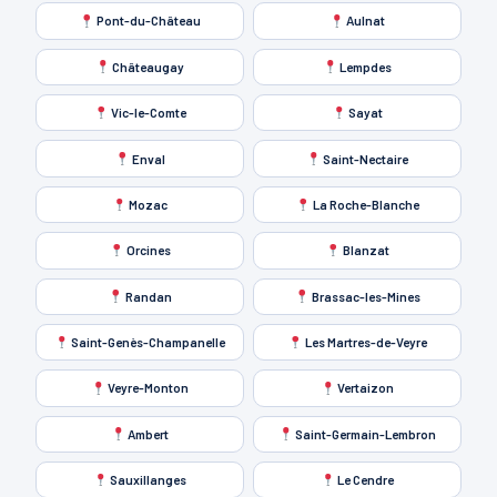
Pont-du-Château
Aulnat
Châteaugay
Lempdes
Vic-le-Comte
Sayat
Enval
Saint-Nectaire
Mozac
La Roche-Blanche
Orcines
Blanzat
Randan
Brassac-les-Mines
Saint-Genès-Champanelle
Les Martres-de-Veyre
Veyre-Monton
Vertaizon
Ambert
Saint-Germain-Lembron
Sauxillanges
Le Cendre