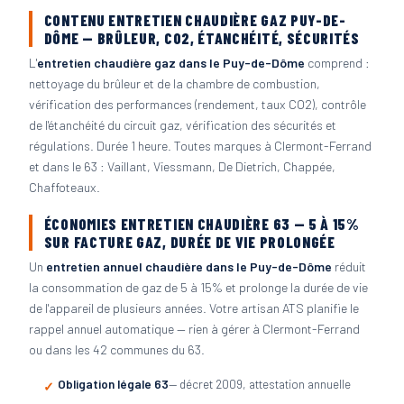
CONTENU ENTRETIEN CHAUDIÈRE GAZ PUY-DE-
DÔME — BRÛLEUR, CO2, ÉTANCHÉITÉ, SÉCURITÉS
L'
entretien chaudière gaz dans le Puy-de-Dôme
comprend :
nettoyage du brûleur et de la chambre de combustion,
vérification des performances (rendement, taux CO2), contrôle
de l'étanchéité du circuit gaz, vérification des sécurités et
régulations. Durée 1 heure. Toutes marques à Clermont-Ferrand
et dans le 63 : Vaillant, Viessmann, De Dietrich, Chappée,
Chaffoteaux.
ÉCONOMIES ENTRETIEN CHAUDIÈRE 63 — 5 À 15%
SUR FACTURE GAZ, DURÉE DE VIE PROLONGÉE
Un
entretien annuel chaudière dans le Puy-de-Dôme
réduit
la consommation de gaz de 5 à 15% et prolonge la durée de vie
de l'appareil de plusieurs années. Votre artisan ATS planifie le
rappel annuel automatique — rien à gérer à Clermont-Ferrand
ou dans les 42 communes du 63.
Obligation légale 63
— décret 2009, attestation annuelle