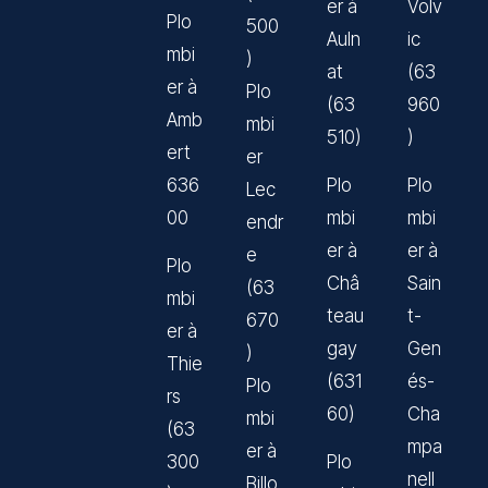
er à
Volv
Plo
500
Auln
ic
mbi
)
at
(63
er à
Plo
(63
960
Amb
mbi
510)
)
ert
er
636
Plo
Plo
Lec
00
mbi
mbi
endr
er à
er à
e
Plo
Châ
Sain
(63
mbi
teau
t-
670
er à
gay
Gen
)
Thie
(631
és-
Plo
rs
60)
Cha
mbi
(63
mpa
er à
300
Plo
nell
Billo