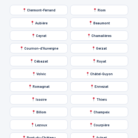
Clermont-Ferrand
Riom
Aubière
Beaumont
Ceyrat
Chamalières
Cournon-d'Auvergne
Gerzat
Cébazat
Royat
Volvic
Châtel-Guyon
Romagnat
Ennezat
Issoire
Thiers
Billom
Champeix
Lezoux
Courpière
Pont-du-Château
Aulnat