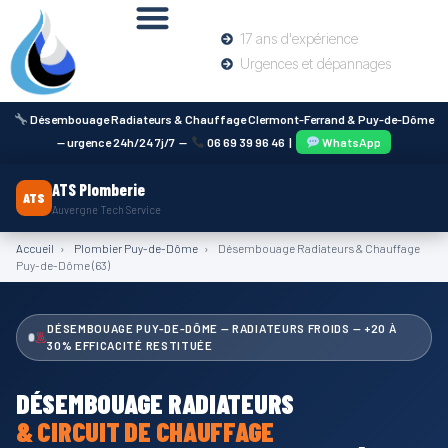
17 ans d'expérience
Urgences et dépannages
Désembouage Radiateurs & Chauffage Clermont-Ferrand & Puy-de-Dôme
— urgence 24h/24 7j/7 —
06 69 39 96 46
|
WhatsApp
ATS Plomberie
ATS
Auvergne Tech Service
Accueil
›
Plombier Puy-de-Dôme
›
Désembouage Radiateurs & Chauffage
Puy-de-Dôme (63)
DÉSEMBOUAGE PUY-DE-DÔME — RADIATEURS FROIDS — +20 À
30% EFFICACITÉ RESTITUÉE
DÉSEMBOUAGE RADIATEURS
& CIRCUIT DE CHAUFFAGE