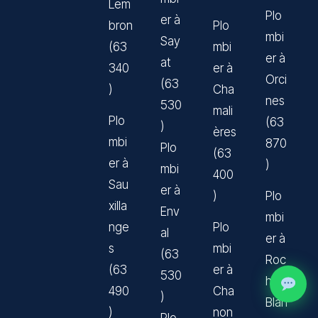
Lem
Plo
er à
bron
Plo
mbi
Say
(63
mbi
er à
at
340
er à
Orci
(63
)
Cha
nes
530
mali
Plo
(63
)
ères
mbi
870
Plo
(63
er à
)
mbi
400
Sau
er à
)
Plo
xilla
Env
mbi
nge
Plo
al
er à
s
mbi
(63
Roc
(63
er à
530
he-
490
Cha
)
Blan
)
non