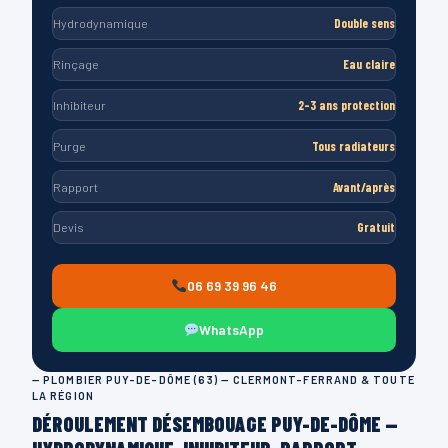
Hydrodynamique
Double sens
Rinçage
Eau claire
Inhibiteur
2-3 ans protection
Purge
Tous radiateurs
Rapport
Avant/après
Devis
Gratuit
06 69 39 96 46
WhatsApp
— PLOMBIER PUY-DE-DÔME (63) — CLERMONT-FERRAND & TOUTE
LA RÉGION
DÉROULEMENT DÉSEMBOUAGE PUY-DE-DÔME —