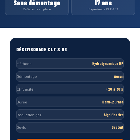
Sans démontage
17 ans
Radiateurs en place
Expérience CLF & 63
DÉSEMBOUAGE CLF & 63
Méthode
Hydrodynamique HP
Démontage
Aucun
Efficacité
+20 à 30%
Durée
Demi-journée
Réduction gaz
Significative
Devis
Gratuit