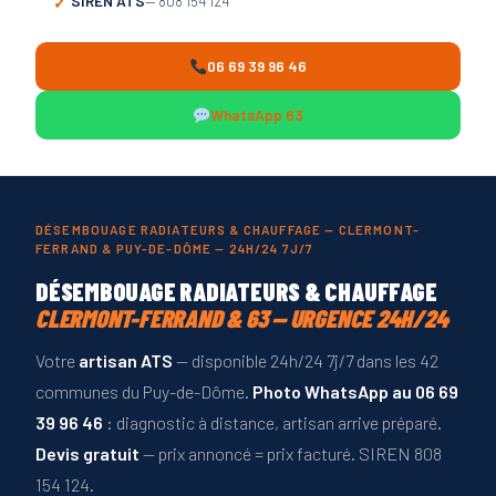
SIREN ATS
— 808 154 124
06 69 39 96 46
WhatsApp 63
DÉSEMBOUAGE RADIATEURS & CHAUFFAGE — CLERMONT-
FERRAND & PUY-DE-DÔME — 24H/24 7J/7
DÉSEMBOUAGE RADIATEURS & CHAUFFAGE
CLERMONT-FERRAND & 63 — URGENCE 24H/24
Votre
artisan ATS
— disponible 24h/24 7j/7 dans les 42
communes du Puy-de-Dôme.
Photo WhatsApp au 06 69
39 96 46
: diagnostic à distance, artisan arrive préparé.
Devis gratuit
— prix annoncé = prix facturé. SIREN 808
154 124.