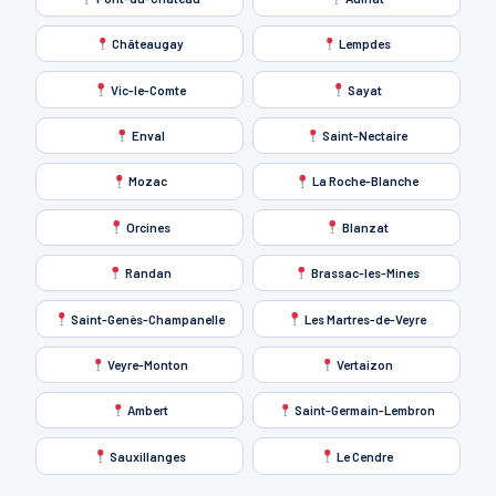
Châteaugay
Lempdes
Vic-le-Comte
Sayat
Enval
Saint-Nectaire
Mozac
La Roche-Blanche
Orcines
Blanzat
Randan
Brassac-les-Mines
Saint-Genès-Champanelle
Les Martres-de-Veyre
Veyre-Monton
Vertaizon
Ambert
Saint-Germain-Lembron
Sauxillanges
Le Cendre