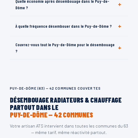
Quelle économie après désembouage dans le Puy-de-
+
L'injection haute pression se fait depuis les raccordements
Dôme ?
existants. Radiateurs en place.
15 à 30% sur la facture de gaz dans le 63 selon l'état initial du
+
À quelle fréquence désembouer dans le Puy-de-Dôme ?
circuit. Radiateurs chauds uniformément.
Tous les 5 à 10 ans selon l'âge du circuit. L'inhibiteur protège
Couvrez-vous tout le Puy-de-Dôme pour le désembouage
+
2 à 3 ans. Votre artisan ATS conseille la fréquence optimale.
?
Oui — 42 communes du 63. Même tarif partout. Devis gratuit
au 06 69 39 96 46.
PUY-DE-DÔME (63) — 42 COMMUNES COUVERTES
DÉSEMBOUAGE RADIATEURS & CHAUFFAGE
PARTOUT DANS LE
PUY-DE-DÔME — 42 COMMUNES
Votre artisan ATS intervient dans toutes les communes du 63
— même tarif, même réactivité partout.