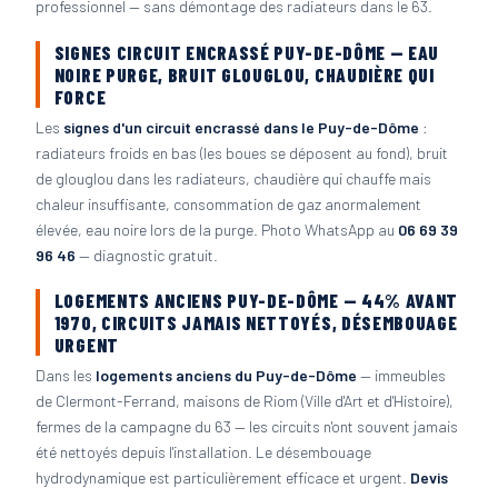
professionnel — sans démontage des radiateurs dans le 63.
SIGNES CIRCUIT ENCRASSÉ PUY-DE-DÔME — EAU
NOIRE PURGE, BRUIT GLOUGLOU, CHAUDIÈRE QUI
FORCE
Les
signes d'un circuit encrassé dans le Puy-de-Dôme
:
radiateurs froids en bas (les boues se déposent au fond), bruit
de glouglou dans les radiateurs, chaudière qui chauffe mais
chaleur insuffisante, consommation de gaz anormalement
élevée, eau noire lors de la purge. Photo WhatsApp au
06 69 39
96 46
— diagnostic gratuit.
LOGEMENTS ANCIENS PUY-DE-DÔME — 44% AVANT
1970, CIRCUITS JAMAIS NETTOYÉS, DÉSEMBOUAGE
URGENT
Dans les
logements anciens du Puy-de-Dôme
— immeubles
de Clermont-Ferrand, maisons de Riom (Ville d'Art et d'Histoire),
fermes de la campagne du 63 — les circuits n'ont souvent jamais
été nettoyés depuis l'installation. Le désembouage
hydrodynamique est particulièrement efficace et urgent.
Devis