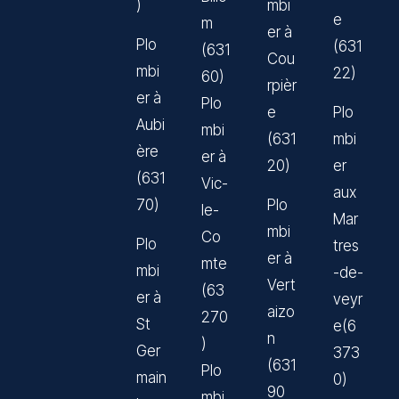
)
mbi
e
m
er à
Plo
(631
(631
Cou
mbi
22)
60)
rpièr
er à
Plo
e
Plo
Aubi
mbi
(631
mbi
ère
er à
20)
er
(631
Vic-
aux
70)
Plo
le-
Mar
mbi
Co
Plo
tres
er à
mte
mbi
-de-
Vert
(63
er à
veyr
aizo
270
St
e(6
n
)
Ger
373
(631
Plo
main
0)
90
mbi