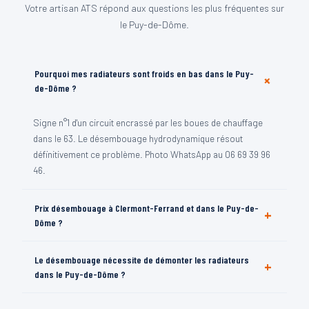
Votre artisan ATS répond aux questions les plus fréquentes sur
le Puy-de-Dôme.
Pourquoi mes radiateurs sont froids en bas dans le Puy-
+
de-Dôme ?
Signe n°1 d'un circuit encrassé par les boues de chauffage
dans le 63. Le désembouage hydrodynamique résout
définitivement ce problème. Photo WhatsApp au 06 69 39 96
46.
Prix désembouage à Clermont-Ferrand et dans le Puy-de-
+
Dôme ?
Devis gratuit selon nombre de radiateurs et surface.
Le désembouage nécessite de démonter les radiateurs
+
Estimation WhatsApp avant déplacement. Prix annoncé = prix
dans le Puy-de-Dôme ?
facturé dans le 63.
Non — hydrodynamique sans démontage dans le 63.