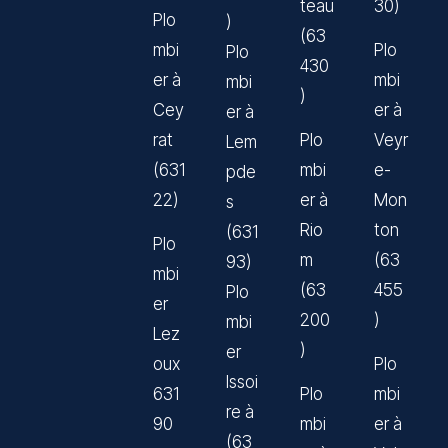
teau
30)
Plo
)
(63
mbi
Plo
Plo
430
er à
mbi
mbi
)
Cey
er à
er à
rat
Plo
Veyr
Lem
(631
mbi
e-
pde
22)
er à
Mon
s
Rio
ton
(631
Plo
m
(63
93)
mbi
(63
455
Plo
er
200
)
mbi
Lez
)
er
oux
Plo
Issoi
631
Plo
mbi
re à
90
mbi
er à
(63