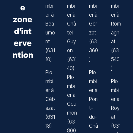
e
mbi
mbi
mbi
mbi
er à
er à
er à
er à
zone
Bea
Châ
Ger
Rom
d'int
umo
tel-
zat
agn
erve
nt
Guy
(63
at
(631
on
360
(63
ntion
10)
(631
)
540
40)
)
Plo
Plo
Plo
mbi
mbi
Plo
mbi
er à
er à
mbi
er à
Céb
Pon
er à
Cou
azat
t-
Roy
rnon
(631
du-
at
(63
18)
Châ
(631
800