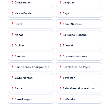
Châteaugay
Lempdes
Vic-le-Comte
Sayat
Enval
Saint-Nectaire
Mozac
La Roche-Blanche
Orcines
Blanzat
Randan
Brassac-les-Mines
Saint-Genès-Champanelle
Les Martres-de-Veyre
Veyre-Monton
Vertaizon
Ambert
Saint-Germain-Lembron
Sauxillanges
Le Cendre