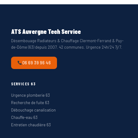
ATS Auvergne Tech Service
Désembouage Radiateurs & Chauffage Clermont-Ferrand & Puy-
de-Dôme (63) depuis 2007. 42 communes. Urgence 24h/24 7j/7.
06 69 39 96 46
SERVICES 63
Urgence plomberie 63
Recherche de fuite 63
Débouchage canalisation
Chauffe-eau 63
Entretien chaudière 63