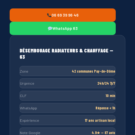
06 69 39 96 46
WhatsApp 63
DÉSEMBOUAGE RADIATEURS & CHAUFFAGE —
63
Zone
42 communes Puy-de-Dôme
Urgence
24h/24 7j/7
CLF
10 min
WhatsApp
Réponse < 1h
Expérience
17 ans artisan local
Note Google
4.9★ — 87 avis