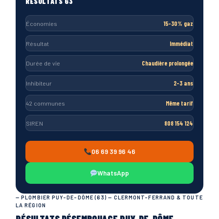
RÉSULTATS 63
Économies
15-30% gaz
Résultat
Immédiat
Durée de vie
Chaudière prolongée
Inhibiteur
2-3 ans
42 communes
Même tarif
SIREN
808 154 124
06 69 39 96 46
WhatsApp
— PLOMBIER PUY-DE-DÔME (63) — CLERMONT-FERRAND & TOUTE
LA RÉGION