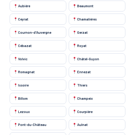
Aubière
Beaumont
Ceyrat
Chamalières
Cournon-d'Auvergne
Gerzat
Cébazat
Royat
Volvic
Châtel-Guyon
Romagnat
Ennezat
Issoire
Thiers
Billom
Champeix
Lezoux
Courpière
Pont-du-Château
Aulnat