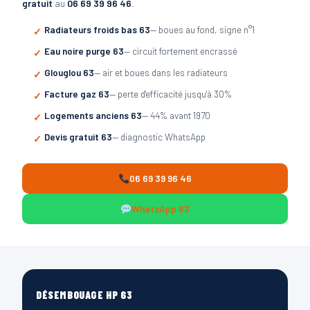
gratuit
au
06 69 39 96 46
.
Radiateurs froids bas 63
— boues au fond, signe n°1
Eau noire purge 63
— circuit fortement encrassé
Glouglou 63
— air et boues dans les radiateurs
Facture gaz 63
— perte d'efficacité jusqu'à 30%
Logements anciens 63
— 44% avant 1970
Devis gratuit 63
— diagnostic WhatsApp
06 69 39 96 46
WhatsApp 63
DÉSEMBOUAGE HP 63