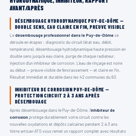
HYDRODYNAMIQUE, INHIBITEUR, RAPPORT
AVANT/APRÈS
DÉSEMBOUAGE HYDRODYNAMIQUE PUY-DE-DÔME —
DOUBLE SENS, EAU CLAIRE EN FIN, PREUVE VISIBLE
Le
désembouage professionnel dans le Puy-de-Dôme
se
déroule en étapes : diagnostic du circuit (état eau, débit,
température), désembouage hydrodynamique haute pression en
double sens jusqu'à eau claire, purge de chaque radiateur,
injection d'un inhibiteur de corrosion. L'eau de rinçage est noire
au début — preuve visible de l'encrassement — et claire en fin.
Résultat immédiat et durable dans les 42 communes du 63.
INHIBITEUR DE CORROSION PUY-DE-DÔME —
PROTECTION CIRCUIT 2 À 3 ANS APRÈS
DÉSEMBOUAGE
Après désembouage dans le Puy-de-Dôme, l'
inhibiteur de
corrosion
protège durablement votre circuit contre les
nouvelles oxydations et dépôts calcaires pendant 2 à 3 ans.
Votre artisan ATS vous remet un rapport complet avec résultats