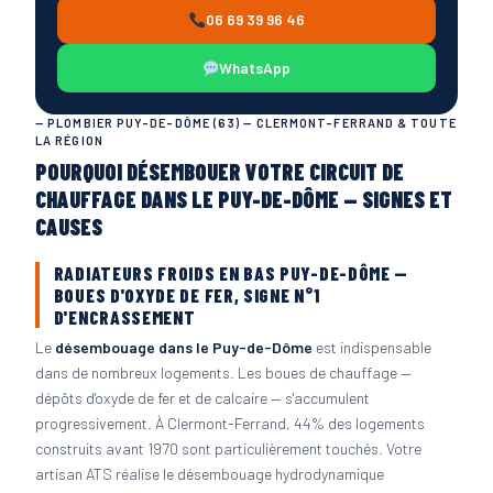
06 69 39 96 46
WhatsApp
— PLOMBIER PUY-DE-DÔME (63) — CLERMONT-FERRAND & TOUTE
LA RÉGION
POURQUOI DÉSEMBOUER VOTRE CIRCUIT DE
CHAUFFAGE DANS LE PUY-DE-DÔME — SIGNES ET
CAUSES
RADIATEURS FROIDS EN BAS PUY-DE-DÔME —
BOUES D'OXYDE DE FER, SIGNE N°1
D'ENCRASSEMENT
Le
désembouage dans le Puy-de-Dôme
est indispensable
dans de nombreux logements. Les boues de chauffage —
dépôts d'oxyde de fer et de calcaire — s'accumulent
progressivement. À Clermont-Ferrand, 44% des logements
construits avant 1970 sont particulièrement touchés. Votre
artisan ATS réalise le désembouage hydrodynamique