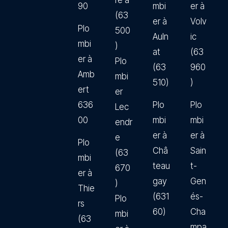
re à
90
mbi
er à
(63
er à
Volv
Plo
500
Auln
ic
mbi
)
at
(63
er à
Plo
(63
960
Amb
mbi
510)
)
ert
er
636
Plo
Plo
Lec
00
mbi
mbi
endr
er à
er à
e
Plo
Châ
Sain
(63
mbi
teau
t-
670
er à
gay
Gen
)
Thie
(631
és-
Plo
rs
60)
Cha
mbi
(63
mpa