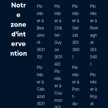
Notr
Plo
Plo
Plo
Plo
e
mbi
mbi
mbi
mbi
er à
er à
er à
er à
zone
Bea
Châ
Ger
Rom
d'int
umo
tel-
zat
agn
erve
nt
Guy
(63
at
(631
on
360
(63
ntion
10)
(631
)
540
40)
)
Plo
Plo
Plo
mbi
mbi
Plo
mbi
er à
er à
mbi
er à
Céb
Pon
er à
Cou
azat
t-
Roy
rnon
(631
du-
at
(63