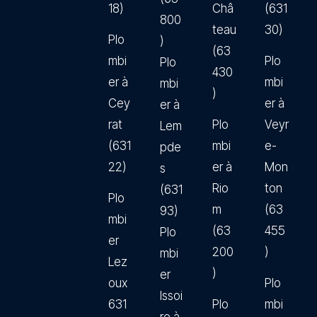
18)
Châ
(631
800
teau
30)
Plo
)
(63
mbi
Plo
Plo
430
er à
mbi
mbi
)
Cey
er à
er à
rat
Plo
Veyr
Lem
(631
mbi
e-
pde
22)
er à
Mon
s
Rio
ton
(631
Plo
m
(63
93)
mbi
(63
455
Plo
er
200
)
mbi
Lez
)
er
oux
Plo
Issoi
631
Plo
mbi