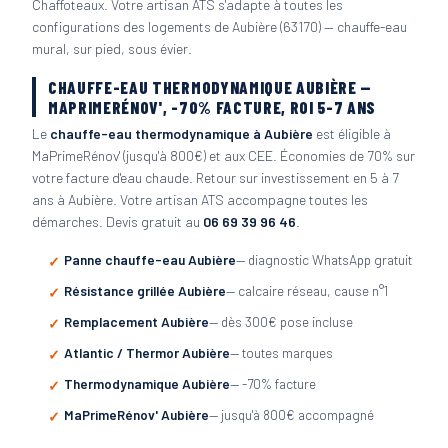
Chaffoteaux. Votre artisan ATS s'adapte à toutes les
configurations des logements de Aubière (63170) — chauffe-eau
mural, sur pied, sous évier.
CHAUFFE-EAU THERMODYNAMIQUE AUBIÈRE —
MAPRIMERÉNOV', -70% FACTURE, ROI 5-7 ANS
Le
chauffe-eau thermodynamique à Aubière
est éligible à
MaPrimeRénov' (jusqu'à 800€) et aux CEE. Économies de 70% sur
votre facture d'eau chaude. Retour sur investissement en 5 à 7
ans à Aubière. Votre artisan ATS accompagne toutes les
démarches. Devis gratuit au
06 69 39 96 46
.
Panne chauffe-eau Aubière
— diagnostic WhatsApp gratuit
Résistance grillée Aubière
— calcaire réseau, cause n°1
Remplacement Aubière
— dès 300€ pose incluse
Atlantic / Thermor Aubière
— toutes marques
Thermodynamique Aubière
— -70% facture
MaPrimeRénov' Aubière
— jusqu'à 800€ accompagné