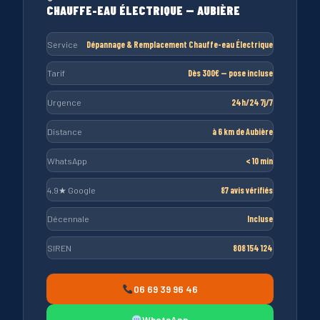
CHAUFFE-EAU ÉLECTRIQUE — AUBIÈRE
Service
Dépannage & Remplacement Chauffe-eau Électrique
Tarif
Dès 300€ — pose incluse
Urgence
24h/24 7j/7
Distance
à 6 km de Aubière
WhatsApp
< 10 min
4.9★ Google
87 avis vérifiés
Décennale
Incluse
SIREN
808 154 124
06 69 39 96 46