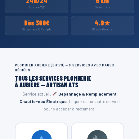
24h/24
6 km
Urgence 7j/7
De Aubière
Dès 300€
4.9★
Dépannage & Rempla
87 avis Google
PLOMBIER AUBIÈRE (63170) — 9 SERVICES AVEC PAGES
DÉDIÉES
TOUS LES SERVICES PLOMBERIE
À AUBIÈRE — ARTISAN ATS
Service actuel :
Dépannage & Remplacement
Chauffe-eau Électrique
. Cliquez sur un autre service
pour y accéder directement.