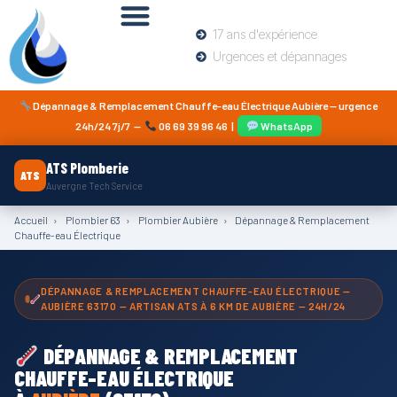
17 ans d'expérience
Urgences et dépannages
Dépannage & Remplacement Chauffe-eau Électrique Aubière — urgence
24h/24 7j/7 —
06 69 39 96 46
|
WhatsApp
ATS Plomberie
ATS
Auvergne Tech Service
Accueil
›
Plombier 63
›
Plombier Aubière
›
Dépannage & Remplacement
Chauffe-eau Électrique
DÉPANNAGE & REMPLACEMENT CHAUFFE-EAU ÉLECTRIQUE —
AUBIÈRE 63170 — ARTISAN ATS À 6 KM DE AUBIÈRE — 24H/24
DÉPANNAGE & REMPLACEMENT
CHAUFFE-EAU ÉLECTRIQUE