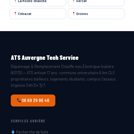
La Roche-Blanche
Gerzat
Cébazat
Orcines
ATS Auvergne Tech Service
Dépannage & Remplacement Chauffe-eau Électrique Aubière
(63170) — ATS artisan 17 ans. commune universitaire 6 km CLF,
propriétaires bailleurs, logements étudiants, campus Cézeaux.
Urgence 24h/24 7j/7.
06 69 39 96 46
SERVICES AUBIÈRE
Recherche de fuite