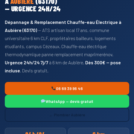
À
AUBIÈRE
(63170)
— URGENCE 24H/24
Dépannage & Remplacement Chauffe-eau Électrique à
Aubière (63170)
— ATS artisan local 17 ans, commune
universitaire 6 km CLF, propriétaires bailleurs, logements
étudiants, campus Cézeaux. Chauffe-eau électrique
thermodynamique panne remplacement maprimerénov.
Urgence 24h/24 7j/7
à 6 km de Aubière.
Dès 300€ — pose
incluse
. Devis gratuit.
06 69 39 96 46
WhatsApp — devis gratuit
← Plombier Aubière