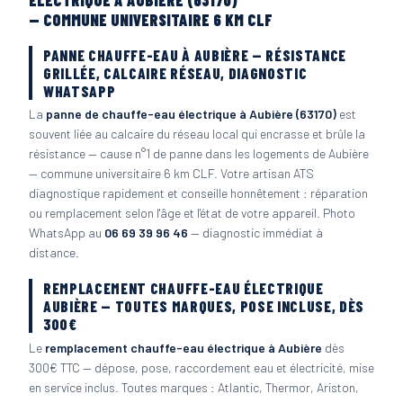
ÉLECTRIQUE À AUBIÈRE (63170)
— COMMUNE UNIVERSITAIRE 6 KM CLF
PANNE CHAUFFE-EAU À AUBIÈRE — RÉSISTANCE
GRILLÉE, CALCAIRE RÉSEAU, DIAGNOSTIC
WHATSAPP
La
panne de chauffe-eau électrique à Aubière (63170)
est
souvent liée au calcaire du réseau local qui encrasse et brûle la
résistance — cause n°1 de panne dans les logements de Aubière
— commune universitaire 6 km CLF. Votre artisan ATS
diagnostique rapidement et conseille honnêtement : réparation
ou remplacement selon l'âge et l'état de votre appareil. Photo
WhatsApp au
06 69 39 96 46
— diagnostic immédiat à
distance.
REMPLACEMENT CHAUFFE-EAU ÉLECTRIQUE
AUBIÈRE — TOUTES MARQUES, POSE INCLUSE, DÈS
300€
Le
remplacement chauffe-eau électrique à Aubière
dès
300€ TTC — dépose, pose, raccordement eau et électricité, mise
en service inclus. Toutes marques : Atlantic, Thermor, Ariston,