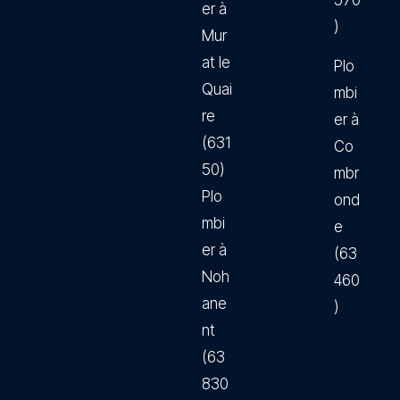
570
er à
)
Mur
at le
Plo
Quai
mbi
re
er à
(631
Co
50)
mbr
Plo
ond
mbi
e
er à
(63
Noh
460
ane
)
nt
(63
830