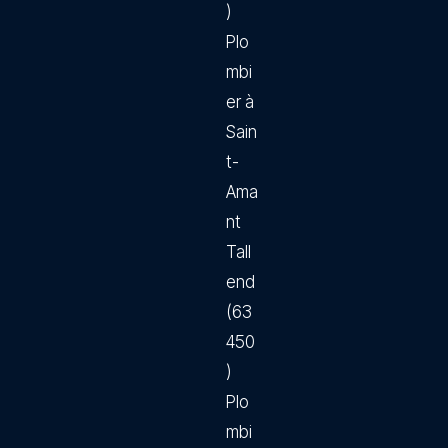
)
Plo
mbi
er à
Sain
t-
Ama
nt
Tall
end
(63
450
)
Plo
mbi