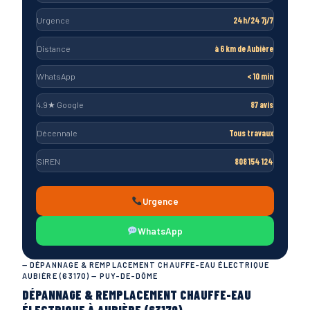
Urgence
24h/24 7j/7
Distance
à 6 km de Aubière
WhatsApp
< 10 min
4.9★ Google
87 avis
Décennale
Tous travaux
SIREN
808 154 124
Urgence
WhatsApp
— DÉPANNAGE & REMPLACEMENT CHAUFFE-EAU ÉLECTRIQUE
AUBIÈRE (63170) — PUY-DE-DÔME
DÉPANNAGE & REMPLACEMENT CHAUFFE-EAU