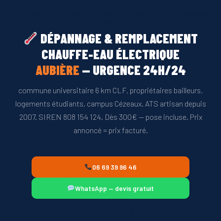
démarches.
DÉPANNAGE & REMPLACEMENT CHAUFFE-EAU ÉLECTRIQUE AUBIÈRE
(63170)
DÉPANNAGE & REMPLACEMENT
CHAUFFE-EAU ÉLECTRIQUE
AUBIÈRE
— URGENCE 24H/24
commune universitaire 6 km CLF, propriétaires bailleurs,
logements étudiants, campus Cézeaux. ATS artisan depuis
2007. SIREN 808 154 124. Dès 300€ — pose incluse. Prix
annoncé = prix facturé.
06 69 39 96 46
WhatsApp — devis gratuit
← Plombier Aubière