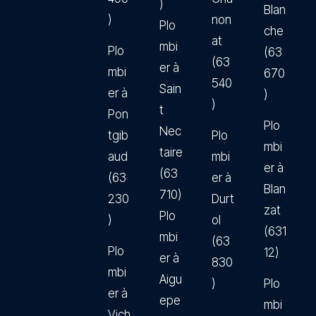
)
Blan
)
non
Plo
che
at
mbi
Plo
(63
(63
er à
mbi
670
540
Sain
er à
)
)
t
Pon
Plo
Nec
tgib
Plo
mbi
taire
aud
mbi
er à
(63
(63
er à
Blan
710)
230
Durt
zat
Plo
)
ol
(631
mbi
(63
Plo
12)
er à
830
mbi
Aigu
)
Plo
er à
epe
mbi
Vich