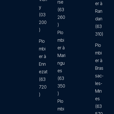
rse
er à
y
(63
Ran
(03
260
dan
200
)
(63
)
Plo
310)
mbi
Plo
Plo
er à
mbi
mbi
Mari
er à
er à
ngu
Enn
Bras
es
ezat
sac-
(63
(63
les-
350
720
Min
)
)
es
Plo
(63
mbi