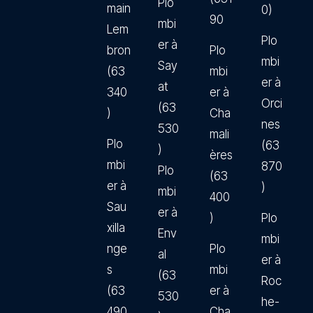
Plo
main
0)
90
mbi
Lem
Plo
er à
bron
Plo
mbi
Say
(63
mbi
er à
at
340
er à
Orci
(63
)
Cha
nes
530
mali
Plo
(63
)
ères
mbi
870
Plo
(63
er à
)
mbi
400
Sau
er à
)
Plo
xilla
Env
mbi
nge
Plo
al
er à
s
mbi
(63
Roc
(63
er à
530
he-
490
Cha