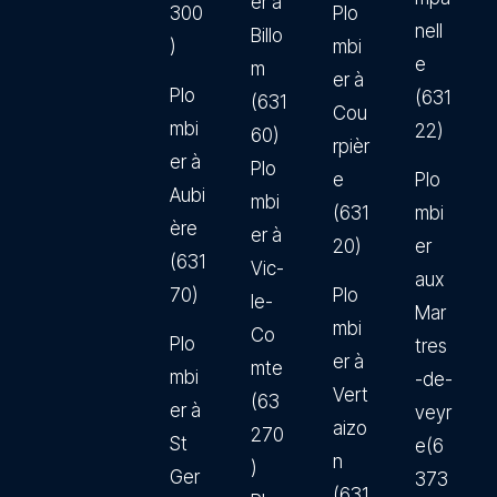
er à
300
Plo
nell
Billo
)
mbi
e
m
er à
Plo
(631
(631
Cou
mbi
22)
60)
rpièr
er à
Plo
e
Plo
Aubi
mbi
(631
mbi
ère
er à
20)
er
(631
Vic-
aux
70)
Plo
le-
Mar
mbi
Co
Plo
tres
er à
mte
mbi
-de-
Vert
(63
er à
veyr
aizo
270
St
e(6
n
)
Ger
373
(631