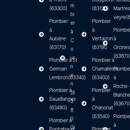
m
(63300)
(63120)
Martre
bi
veyre(
Plombier
Plombier
er
à
à
Plombie
à
Aubière
Vertaizon
à
C
(63170)
(63190
Orcines
o
(63870
ur
Plombier à St
Plombier à
n
Germain
Chamalières
Plombie
o
Lembron(63340)
(63400)
à
n
Roche-
Plombier à
Plombier
(6
Blanch
Sauxillanges
à
3
(63670
(63490)
Chanonat
8
(63540)
Plombie
0
Plombier à
à
0)
Pontgibaud
Plombier