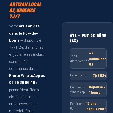
ARTISAN LOCAL
63, URGENCE
7J/7
Votre
artisan ATS
dans le Puy-de-
ATS — PUY-DE-DÔME
Dôme
— disponible
(63)
7j/7 H24, dimanches
42
et jours fériés inclus,
Zone
communes
d'intervention
dans les 42
63
communes du 63.
Photo WhatsApp au
7j/7 H24
Urgence 63
06 69 39 96 46
:
Réponse <
Diagnostic
panne identifiée à
WhatsApp
1 heure
distance, artisan
17 ans —
arrive avec le bon
Expérience
63
depuis 2007
matériel dès le