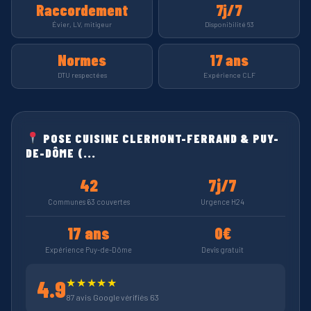
Raccordement
7j/7
Évier, LV, mitigeur
Disponibilité 63
Normes
17 ans
DTU respectées
Expérience CLF
POSE CUISINE CLERMONT-FERRAND & PUY-
DE-DÔME (...
42
7j/7
Communes 63 couvertes
Urgence H24
17 ans
0€
Expérience Puy-de-Dôme
Devis gratuit
4.9
★★★★★
87 avis Google vérifiés 63