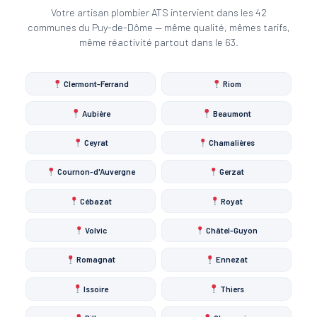
Votre artisan plombier ATS intervient dans les 42
communes du Puy-de-Dôme — même qualité, mêmes tarifs,
même réactivité partout dans le 63.
Clermont-Ferrand
Riom
Aubière
Beaumont
Ceyrat
Chamalières
Cournon-d'Auvergne
Gerzat
Cébazat
Royat
Volvic
Châtel-Guyon
Romagnat
Ennezat
Issoire
Thiers