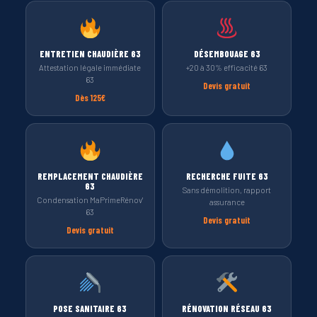
ENTRETIEN CHAUDIÈRE 63
DÉSEMBOUAGE 63
Attestation légale immédiate
+20 à 30% efficacité 63
63
Devis gratuit
Dès 125€
REMPLACEMENT CHAUDIÈRE
RECHERCHE FUITE 63
63
Sans démolition, rapport
Condensation MaPrimeRénov'
assurance
63
Devis gratuit
Devis gratuit
POSE SANITAIRE 63
RÉNOVATION RÉSEAU 63