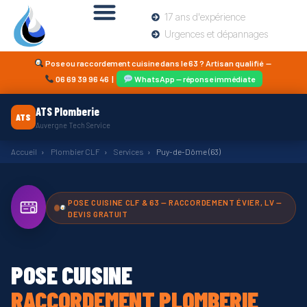
17 ans d'expérience
Urgences et dépannages
Pose ou raccordement cuisine dans le 63 ? Artisan qualifié —
06 69 39 96 46
|
WhatsApp — réponse immédiate
ATS Plomberie
ATS
Auvergne Tech Service
Accueil
›
Plombier CLF
›
Services
›
Puy-de-Dôme (63)
POSE CUISINE CLF & 63 — RACCORDEMENT ÉVIER, LV —
DEVIS GRATUIT
POSE CUISINE
RACCORDEMENT PLOMBERIE