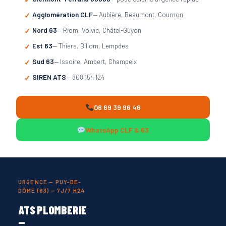
Agglomération CLF
— Aubière, Beaumont, Cournon
Nord 63
— Riom, Volvic, Châtel-Guyon
Est 63
— Thiers, Billom, Lempdes
Sud 63
— Issoire, Ambert, Champeix
SIREN ATS
— 808 154 124
06 69 39 96 46
WhatsApp CLF & 63
URGENCE — PUY-DE-
DÔME (63) — 7J/7 H24
ATS PLOMBERIE
—