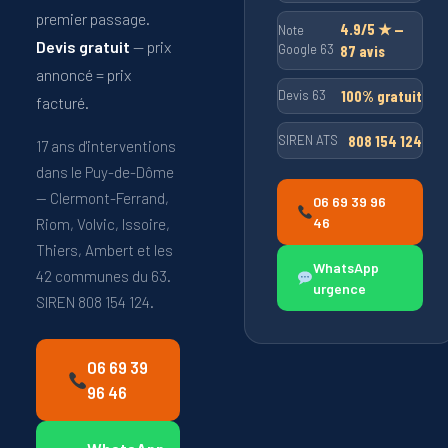
premier passage.
4.9/5 ★ —
Note
Devis gratuit
— prix
Google 63
87 avis
annoncé = prix
100% gratuit
Devis 63
facturé.
808 154 124
SIREN ATS
17 ans d'interventions
dans le Puy-de-Dôme
— Clermont-Ferrand,
06 69 39 96
46
Riom, Volvic, Issoire,
Thiers, Ambert et les
WhatsApp
42 communes du 63.
urgence
SIREN 808 154 124.
06 69 39
96 46