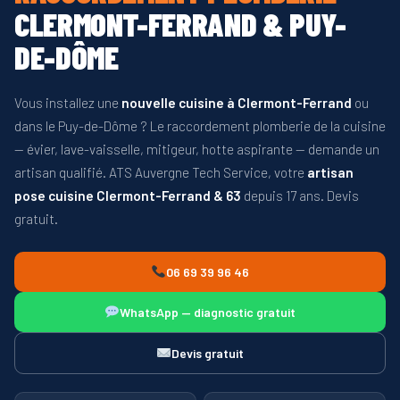
CLERMONT-FERRAND & PUY-
DE-DÔME
Vous installez une
nouvelle cuisine à Clermont-Ferrand
ou
dans le Puy-de-Dôme ? Le raccordement plomberie de la cuisine
— évier, lave-vaisselle, mitigeur, hotte aspirante — demande un
artisan qualifié. ATS Auvergne Tech Service, votre
artisan
pose cuisine Clermont-Ferrand & 63
depuis 17 ans. Devis
gratuit.
06 69 39 96 46
WhatsApp — diagnostic gratuit
Devis gratuit