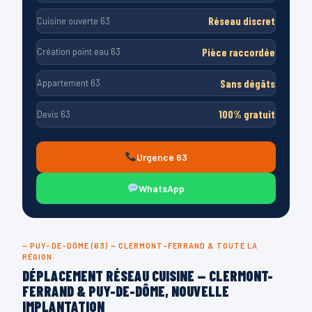
Réseau discret
Cuisine ouverte 63
Pièce raccordée
Création point eau 63
Sans dégâts
Appartement 63
100% gratuit
Devis 63
Urgence 63
WhatsApp
— PUY-DE-DÔME (63) — CLERMONT-FERRAND & TOUTE LA
RÉGION
DÉPLACEMENT RÉSEAU CUISINE — CLERMONT-
FERRAND & PUY-DE-DÔME, NOUVELLE
IMPLANTATION