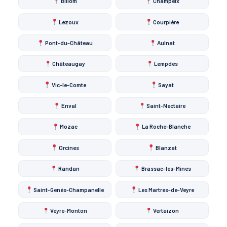
Billom
Champeix
Lezoux
Courpière
Pont-du-Château
Aulnat
Châteaugay
Lempdes
Vic-le-Comte
Sayat
Enval
Saint-Nectaire
Mozac
La Roche-Blanche
Orcines
Blanzat
Randan
Brassac-les-Mines
Saint-Genés-Champanelle
Les Martres-de-Veyre
Veyre-Monton
Vertaizon