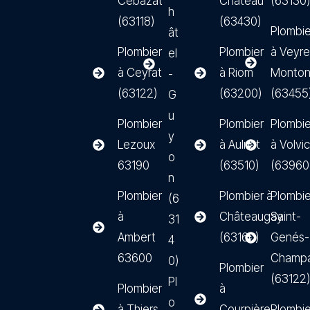
Cébazat
Château
(63130
h
(63118)
(63430)
Plombie
ât
Plombier
Plombier
à Veyre
el
à Ceyrat
à Riom
Monto
-
(63122)
(63200)
(63455
G
u
Plombier
Plombier
Plombie
y
Lezoux
à Aulnat
à Volvic
o
63190
(63510)
(63960
n
Plombier
Plombier à
Plombie
(6
à
Châteaugay
Saint-
31
Ambert
(63160)
Genés-
4
63600
Champa
0)
Plombier
(63122
Pl
Plombier
à
o
à Thiers
Courpière
Plombie