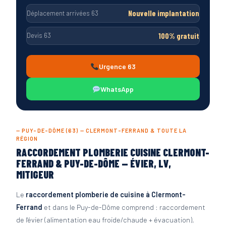
Nouvelle implantation
Déplacement arrivées 63
100% gratuit
Devis 63
Urgence 63
WhatsApp
— PUY-DE-DÔME (63) — CLERMONT-FERRAND & TOUTE LA
RÉGION
RACCORDEMENT PLOMBERIE CUISINE CLERMONT-
FERRAND & PUY-DE-DÔME — ÉVIER, LV,
MITIGEUR
Le
raccordement plomberie de cuisine à Clermont-
Ferrand
et dans le Puy-de-Dôme comprend : raccordement
de l'évier (alimentation eau froide/chaude + évacuation),