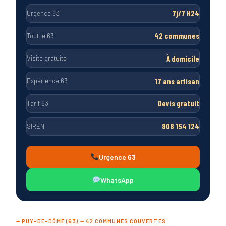
7j/7 H24
Urgence 63
42 communes
Tout le 63
À domicile
Visite gratuite
17 ans artisan
Expérience 63
Devis gratuit
Tarif 63
808 154 124
SIREN
Urgence 63
WhatsApp
— PUY-DE-DÔME (63) — 42 COMMUNES COUVERTES