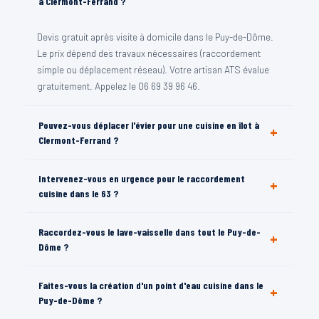
à Clermont-Ferrand ?
Devis gratuit après visite à domicile dans le Puy-de-Dôme.
Le prix dépend des travaux nécessaires (raccordement
simple ou déplacement réseau). Votre artisan ATS évalue
gratuitement. Appelez le 06 69 39 96 46.
Pouvez-vous déplacer l'évier pour une cuisine en îlot à
+
Clermont-Ferrand ?
Oui — votre artisan ATS maîtrise le passage d'évacuation
Intervenez-vous en urgence pour le raccordement
+
sous dalle pour les cuisines en îlot central dans le Puy-de-
cuisine dans le 63 ?
Dôme. Visite et devis gratuits au 06 69 39 96 46.
Oui — 7j/7 H24 dans tout le Puy-de-Dôme. Mitigeur cassé,
Raccordez-vous le lave-vaisselle dans tout le Puy-de-
+
fuite sous évier, LV non raccordé. Photo WhatsApp au 06
Dôme ?
69 39 96 46.
Oui — branchement lave-vaisselle (alimentation eau +
Faites-vous la création d'un point d'eau cuisine dans le
+
évacuation) partout dans le 63. Intervention rapide. Devis
Puy-de-Dôme ?
gratuit au 06 69 39 96 46.