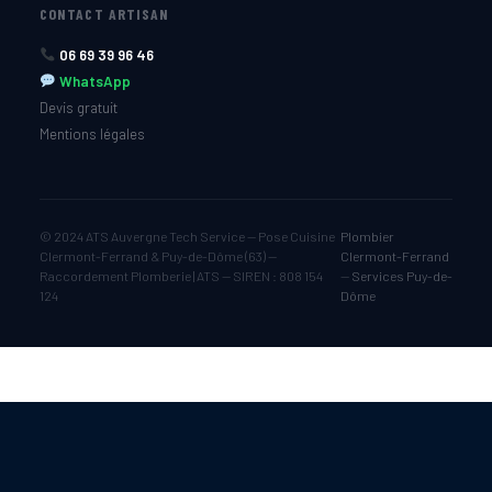
CONTACT ARTISAN
06 69 39 96 46
WhatsApp
Devis gratuit
Mentions légales
© 2024 ATS Auvergne Tech Service — Pose Cuisine
Plombier
Clermont-Ferrand & Puy-de-Dôme (63) —
Clermont-Ferrand
Raccordement Plomberie | ATS — SIREN : 808 154
—
Services Puy-de-
124
Dôme