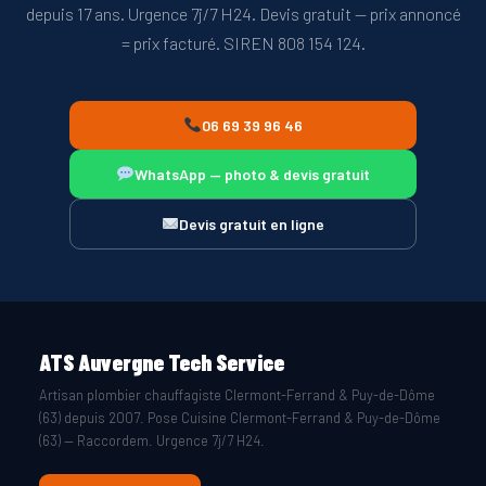
depuis 17 ans. Urgence 7j/7 H24. Devis gratuit — prix annoncé
= prix facturé. SIREN 808 154 124.
06 69 39 96 46
WhatsApp — photo & devis gratuit
Devis gratuit en ligne
ATS Auvergne Tech Service
Artisan plombier chauffagiste Clermont-Ferrand & Puy-de-Dôme
(63) depuis 2007. Pose Cuisine Clermont-Ferrand & Puy-de-Dôme
(63) — Raccordem. Urgence 7j/7 H24.