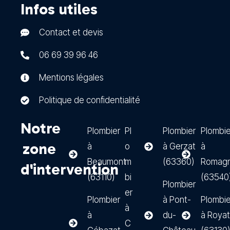
Infos utiles
Contact et devis
06 69 39 96 46
Mentions légales
Politique de confidentialité
Notre
Plombier
Pl
Plombier
Plombie
zone
à
o
à Gerzat
à
Beaumont
m
(63360)
Romagn
d'intervention
(63110)
bi
(63540
Plombier
er
Plombier
à Pont-
Plombie
à
à
du-
à Royat
C