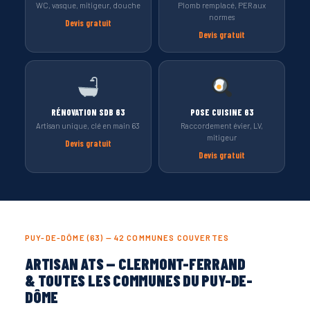
WC, vasque, mitigeur, douche
Plomb remplacé, PER aux
normes
Devis gratuit
Devis gratuit
RÉNOVATION SDB 63
POSE CUISINE 63
Artisan unique, clé en main 63
Raccordement évier, LV,
mitigeur
Devis gratuit
Devis gratuit
PUY-DE-DÔME (63) — 42 COMMUNES COUVERTES
ARTISAN ATS — CLERMONT-FERRAND
& TOUTES LES COMMUNES DU PUY-DE-
DÔME