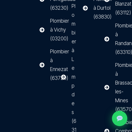
Blanzat
Pl
(63230)
à Durtol
(63112)
o
(63830)
Plombier
m
Plombie
à Vichy
bi
à
(03200)
er
Randan
à
Plombier
(63310
L
à
Plombie
e
Ennezat
à
m
(63720)
Brassac
p
les-
d
Mines
e
(63570
s
(6
Plombie
31
Combr