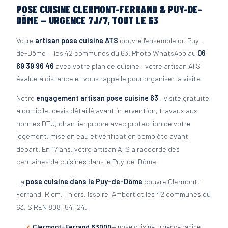
POSE CUISINE CLERMONT-FERRAND & PUY-DE-
DÔME — URGENCE 7J/7, TOUT LE 63
Votre
artisan pose cuisine ATS
couvre l'ensemble du Puy-
de-Dôme — les 42 communes du 63. Photo WhatsApp au
06
69 39 96 46
avec votre plan de cuisine : votre artisan ATS
évalue à distance et vous rappelle pour organiser la visite.
Notre
engagement artisan pose cuisine 63
: visite gratuite
à domicile, devis détaillé avant intervention, travaux aux
normes DTU, chantier propre avec protection de votre
logement, mise en eau et vérification complète avant
départ. En 17 ans, votre artisan ATS a raccordé des
centaines de cuisines dans le Puy-de-Dôme.
La
pose cuisine dans le Puy-de-Dôme
couvre Clermont-
Ferrand, Riom, Thiers, Issoire, Ambert et les 42 communes du
63. SIREN 808 154 124.
Clermont-Ferrand 63000
— pose cuisine urgence rapide