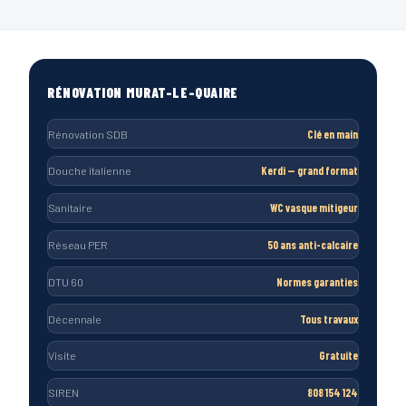
RÉNOVATION MURAT-LE-QUAIRE
Rénovation SDB
Clé en main
Douche italienne
Kerdi — grand format
Sanitaire
WC vasque mitigeur
Réseau PER
50 ans anti-calcaire
DTU 60
Normes garanties
Décennale
Tous travaux
Visite
Gratuite
SIREN
808 154 124