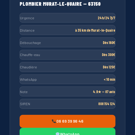
PLOMBIER MURAT-LE-QUAIRE — 63150
Urgence
24h/24 7j/7
Distance
à 35 km de Murat-le-Quaire
Débouchage
Dès 160€
Chauffe-eau
Dès 300€
Chaudière
Dès 125€
WhatsApp
< 10 min
Note
4.9★ — 87 avis
SIREN
808 154 124
06 69 39 96 46
WhatsApp