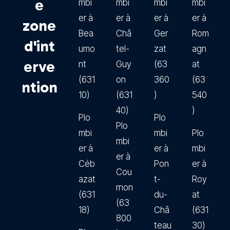
e
mbi
mbi
mbi
mbi
er à
er à
er à
er à
zone
Bea
Châ
Ger
Rom
d'int
umo
tel-
zat
agn
erve
nt
Guy
(63
at
(631
on
360
(63
ntion
10)
(631
)
540
40)
)
Plo
Plo
Plo
mbi
mbi
Plo
mbi
er à
er à
mbi
er à
Céb
Pon
er à
Cou
azat
t-
Roy
rnon
(631
du-
at
(63
18)
Châ
(631
800
teau
30)