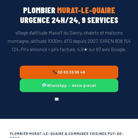
Quaire (63150).
PLOMBIER
MURAT-LE-QUAIRE
URGENCE 24H/24, 9 SERVICES
village d'altitude Massif du Sancy, chalets et maisons
montagne, altitude 1000m. ATS depuis 2007. SIREN 808 154
124. Prix annoncé = prix facturé. 4.9★ sur 87 avis Google.
06 69 39 96 46
WhatsApp — devis gratuit
Devis gratuit
PLOMBIER MURAT-LE-QUAIRE & COMMUNES VOISINES PUY-DE-