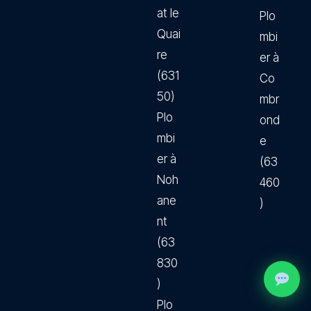
at le
Plo
Quai
mbi
re
er à
(631
Co
50)
mbr
Plo
ond
mbi
e
er à
(63
Noh
460
ane
)
nt
(63
830
)
Plo