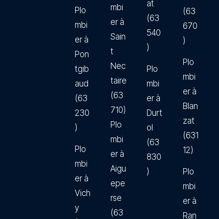
at
mbi
Plo
(63
(63
er à
mbi
670
540
Sain
er à
)
)
t
Pon
Plo
Nec
tgib
Plo
mbi
taire
aud
mbi
er à
(63
(63
er à
Blan
710)
230
Durt
zat
Plo
)
ol
(631
mbi
(63
Plo
12)
er à
830
mbi
Aigu
)
Plo
er à
epe
mbi
Vich
rse
er à
y
(63
Ran