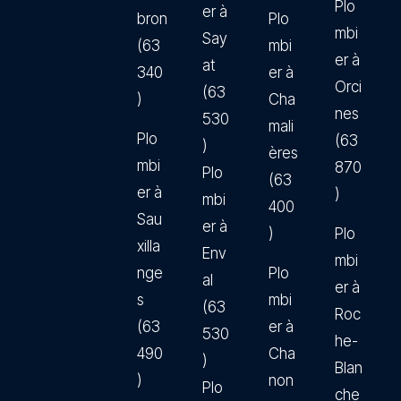
Plo
er à
bron
Plo
mbi
Say
(63
mbi
er à
at
340
er à
Orci
(63
)
Cha
nes
530
mali
Plo
(63
)
ères
mbi
870
Plo
(63
er à
)
mbi
400
Sau
er à
)
Plo
xilla
Env
mbi
nge
Plo
al
er à
s
mbi
(63
Roc
(63
er à
530
he-
490
Cha
)
Blan
)
non
Plo
che