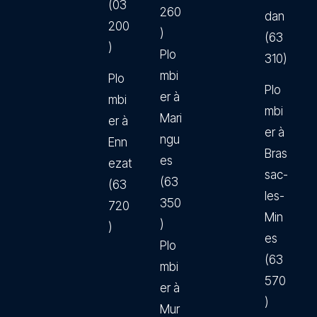
(03
260
dan
200
)
(63
)
Plo
310)
mbi
Plo
Plo
er à
mbi
mbi
Mari
er à
er à
ngu
Enn
Bras
es
ezat
sac-
(63
(63
les-
350
720
Min
)
)
es
Plo
(63
mbi
570
er à
)
Mur