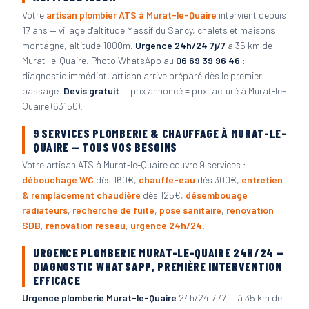
Votre
artisan plombier ATS à Murat-le-Quaire
intervient depuis
17 ans — village d'altitude Massif du Sancy, chalets et maisons
montagne, altitude 1000m.
Urgence 24h/24 7j/7
à 35 km de
Murat-le-Quaire. Photo WhatsApp au
06 69 39 96 46
:
diagnostic immédiat, artisan arrive préparé dès le premier
passage.
Devis gratuit
— prix annoncé = prix facturé à Murat-le-
Quaire (63150).
9 SERVICES PLOMBERIE & CHAUFFAGE À MURAT-LE-
QUAIRE — TOUS VOS BESOINS
Votre artisan ATS à Murat-le-Quaire couvre 9 services :
débouchage WC
dès 160€,
chauffe-eau
dès 300€,
entretien
& remplacement chaudière
dès 125€,
désembouage
radiateurs
,
recherche de fuite
,
pose sanitaire
,
rénovation
SDB
,
rénovation réseau
,
urgence 24h/24
.
URGENCE PLOMBERIE MURAT-LE-QUAIRE 24H/24 —
DIAGNOSTIC WHATSAPP, PREMIÈRE INTERVENTION
EFFICACE
Urgence plomberie Murat-le-Quaire
24h/24 7j/7 — à 35 km de