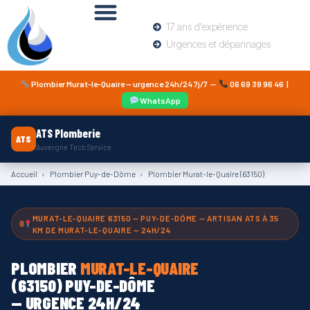
17 ans d'expérience
Urgences et dépannages
Plombier Murat-le-Quaire — urgence 24h/24 7j/7 —
06 69 39 96 46
|
WhatsApp
ATS Plomberie
ATS
Auvergne Tech Service
Accueil
›
Plombier Puy-de-Dôme
›
Plombier Murat-le-Quaire (63150)
MURAT-LE-QUAIRE 63150 — PUY-DE-DÔME — ARTISAN ATS À 35
KM DE MURAT-LE-QUAIRE — 24H/24
PLOMBIER
MURAT-LE-QUAIRE
(63150) PUY-DE-DÔME
— URGENCE 24H/24