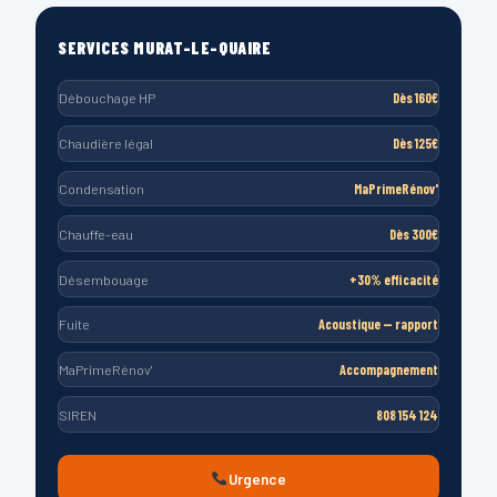
SERVICES MURAT-LE-QUAIRE
Débouchage HP
Dès 160€
Chaudière légal
Dès 125€
Condensation
MaPrimeRénov'
Chauffe-eau
Dès 300€
Désembouage
+30% efficacité
Fuite
Acoustique — rapport
MaPrimeRénov'
Accompagnement
SIREN
808 154 124
Urgence