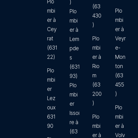
Plo
)
(63
mbi
Plo
Plo
430
er à
mbi
mbi
)
Cey
er à
er à
rat
Plo
Veyr
Lem
(631
mbi
e-
pde
22)
er à
Mon
s
Rio
ton
(631
Plo
m
(63
93)
mbi
(63
455
Plo
er
200
)
mbi
Lez
)
er
oux
Plo
Issoi
631
Plo
mbi
re à
90
mbi
er à
(63
er à
Volv