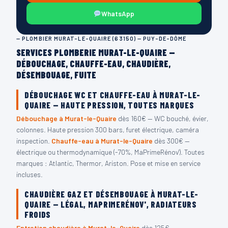
WhatsApp
— PLOMBIER MURAT-LE-QUAIRE (63150) — PUY-DE-DÔME
SERVICES PLOMBERIE MURAT-LE-QUAIRE —
DÉBOUCHAGE, CHAUFFE-EAU, CHAUDIÈRE,
DÉSEMBOUAGE, FUITE
DÉBOUCHAGE WC ET CHAUFFE-EAU À MURAT-LE-
QUAIRE — HAUTE PRESSION, TOUTES MARQUES
Débouchage à Murat-le-Quaire
dès 160€ — WC bouché, évier,
colonnes. Haute pression 300 bars, furet électrique, caméra
inspection.
Chauffe-eau à Murat-le-Quaire
dès 300€ —
électrique ou thermodynamique (-70%, MaPrimeRénov'). Toutes
marques : Atlantic, Thermor, Ariston. Pose et mise en service
incluses.
CHAUDIÈRE GAZ ET DÉSEMBOUAGE À MURAT-LE-
QUAIRE — LÉGAL, MAPRIMERÉNOV', RADIATEURS
FROIDS
Entretien chaudière à Murat-le-Quaire
dès 125€ —