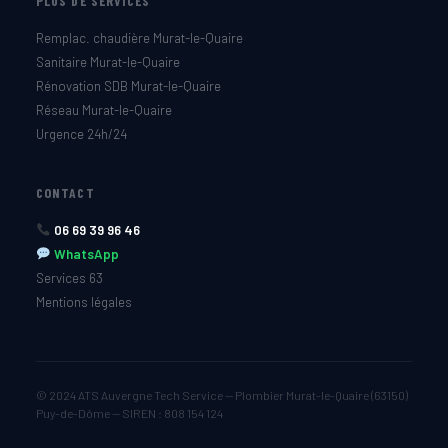
PLUS DE SERVICES
Remplac. chaudière Murat-le-Quaire
Sanitaire Murat-le-Quaire
Rénovation SDB Murat-le-Quaire
Réseau Murat-le-Quaire
Urgence 24h/24
CONTACT
06 69 39 96 46
WhatsApp
Services 63
Mentions légales
© 2024 ATS Auvergne Tech Service — Plombier Murat-le-Quaire (63150)
Puy-de-Dôme — SIREN : 808 154 124