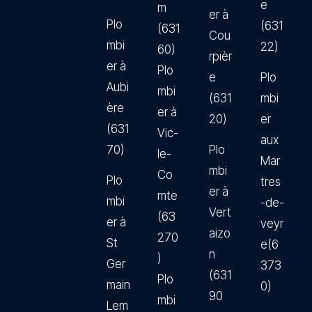
e
m
er à
Plo
(631
(631
Cou
mbi
22)
60)
rpièr
er à
Plo
e
Plo
Aubi
mbi
(631
mbi
ère
er à
20)
er
(631
Vic-
aux
70)
Plo
le-
Mar
mbi
Co
Plo
tres
er à
mte
mbi
-de-
Vert
(63
er à
veyr
aizo
270
St
e(6
n
)
Ger
373
(631
Plo
main
0)
90
mbi
Lem