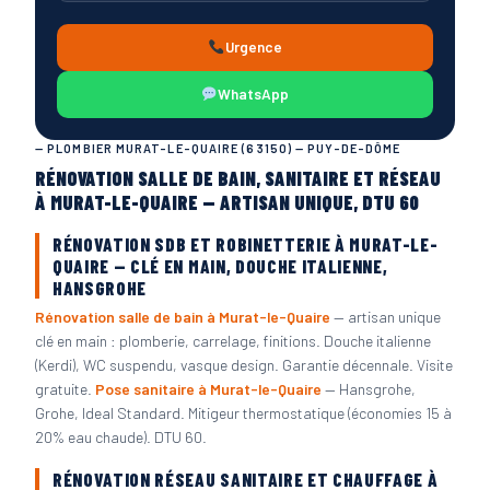
Urgence
WhatsApp
— PLOMBIER MURAT-LE-QUAIRE (63150) — PUY-DE-DÔME
RÉNOVATION SALLE DE BAIN, SANITAIRE ET RÉSEAU
À MURAT-LE-QUAIRE — ARTISAN UNIQUE, DTU 60
RÉNOVATION SDB ET ROBINETTERIE À MURAT-LE-
QUAIRE — CLÉ EN MAIN, DOUCHE ITALIENNE,
HANSGROHE
Rénovation salle de bain à Murat-le-Quaire
— artisan unique
clé en main : plomberie, carrelage, finitions. Douche italienne
(Kerdi), WC suspendu, vasque design. Garantie décennale. Visite
gratuite.
Pose sanitaire à Murat-le-Quaire
— Hansgrohe,
Grohe, Ideal Standard. Mitigeur thermostatique (économies 15 à
20% eau chaude). DTU 60.
RÉNOVATION RÉSEAU SANITAIRE ET CHAUFFAGE À