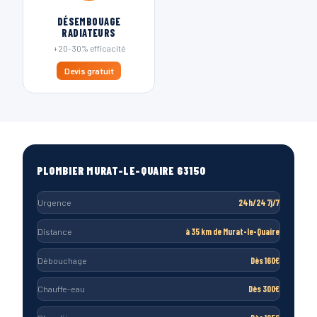
DÉSEMBOUAGE
RADIATEURS
+20-30% efficacité
Devis gratuit
PLOMBIER MURAT-LE-QUAIRE 63150
Urgence
24h/24 7j/7
Distance
à 35 km de Murat-le-Quaire
Débouchage
Dès 160€
Chauffe-eau
Dès 300€