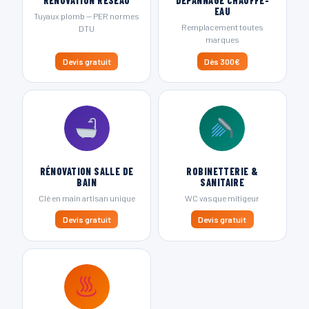
RÉNOVATION RÉSEAU
DÉPANNAGE CHAUFFE-
EAU
Tuyaux plomb — PER normes
Remplacement toutes
DTU
marques
Devis gratuit
Dès 300€
RÉNOVATION SALLE DE
ROBINETTERIE &
BAIN
SANITAIRE
Clé en main artisan unique
WC vasque mitigeur
Devis gratuit
Devis gratuit