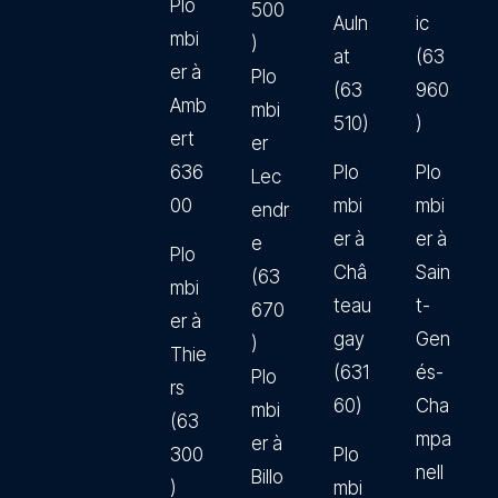
Plo
500
Auln
ic
mbi
)
at
(63
er à
Plo
(63
960
Amb
mbi
510)
)
ert
er
636
Plo
Plo
Lec
00
mbi
mbi
endr
er à
er à
e
Plo
Châ
Sain
(63
mbi
teau
t-
670
er à
gay
Gen
)
Thie
(631
és-
Plo
rs
60)
Cha
mbi
(63
mpa
er à
300
Plo
nell
Billo
)
mbi