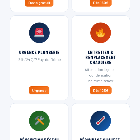
Devis gratuit
Dès 160€
URGENCE PLOMBERIE
ENTRETIEN &
REMPLACEMENT
24h/24 7j/7 Puy-de-Dôme
CHAUDIÈRE
Attestation légale —
condensation
MaPrimeRénov'
Urgence
Dès 125€